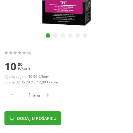
(0)
10
00
€/kom
Cijena za j.m.:
10,00 €/kom
Cijena 02.05.2025.:
12,99 €/kom
kom
DODAJ U KOŠARICU