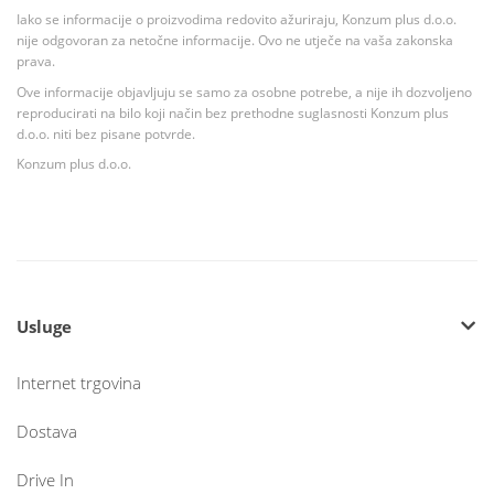
Iako se informacije o proizvodima redovito ažuriraju, Konzum plus d.o.o.
nije odgovoran za netočne informacije. Ovo ne utječe na vaša zakonska
prava.
Ove informacije objavljuju se samo za osobne potrebe, a nije ih dozvoljeno
reproducirati na bilo koji način bez prethodne suglasnosti Konzum plus
d.o.o. niti bez pisane potvrde.
Konzum plus d.o.o.
Usluge
Internet trgovina
Dostava
Drive In