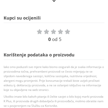
Kupci su ocijenili
0
od 5
Korištenje podataka o proizvodu
Iako smo poduzeli sve mjere kako bismo osigurali da je svaka informacija o
proizvodima točna, prehrambeni proizvodi se često mijenjaju te se
slijedom navedenoga sastojci, količina sastojaka, nutritivna vrijednost,
alergeni mogu promjeniti. Prije konzumacije trebali biste uvijek pročitati
etiketu tj. deklaraciju proizvoda, a ne se oslanjati isključivo na informacije
koje su objavljene na web stranici.
Ukoliko imate bilo kakvih pitanja ili želite savjet o bilo kojoj marki proizvoda
K Plus, ili proizvoda drugih dobavljača ili proizvođača, molimo obratite nam
se s povjerenjem na Službu za Korisnike.