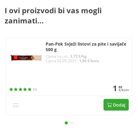
I ovi proizvodi bi vas mogli
zanimati...
Pan-Pek Svježi listovi za pite i savijače
500 g
Cijena za j.m.:
3,72 €/kg
Cijena 02.05.2025.:
1,86 €/kom
1
86
(5)
€/kom
Dodaj