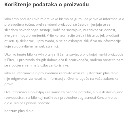
Korištenje podataka o proizvodu
Iako smo poduzeli sve mjere kako bismo osigurali da je svaka informacija o
proizvodima točna, prehrambeni proizvodi se često mijenjaju te se
slijedom navedenoga sastojci, količina sastojaka, nutritivna vrijednost,
alergeni mogu promjeniti. Prije konzumacije trebali biste uvijek pročitati
etiketu tj. deklaraciju proizvoda, a ne se oslanjati isključivo na informacije
koje su objavljene na web stranici.
Ukoliko imate bilo kakvih pitanja ili želite savjet o bilo kojoj marki proizvoda
K Plus, ili proizvoda drugih dobavljača ili proizvođača, molimo obratite nam
se s povjerenjem na Službu za Korisnike.
Iako se informacije o proizvodima redovito ažuriraju, Konzum plus d.o.o.
nije odgovoran za netočne informacije. Ovo ne utječe na vaša zakonska
prava.
Ove informacije objavljuju se samo za osobne potrebe, a nije ih dozvoljeno
reproducirati na bilo koji način bez prethodne suglasnosti Konzum plus
d.o.o. niti bez pisane potvrde.
Konzum plus d.o.o.