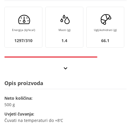
Energija (kJ/kcal)
Masti (g)
Ugljikohidrati (g)
1297/310
1.4
66.1
Opis proizvoda
Neto količina:
500 g
Uvjeti čuvanja:
Čuvati na temperaturi do +8'C