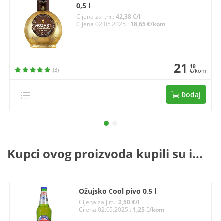
0,5 l
Cijena za j.m.:
42,38 €/l
Cijena 02.05.2025.:
18,65 €/kom
21
19
(3)
€/kom
Dodaj
Kupci ovog proizvoda kupili su i...
Ožujsko Cool pivo 0,5 l
Cijena za j.m.:
2,50 €/l
Cijena 02.05.2025.:
1,25 €/kom