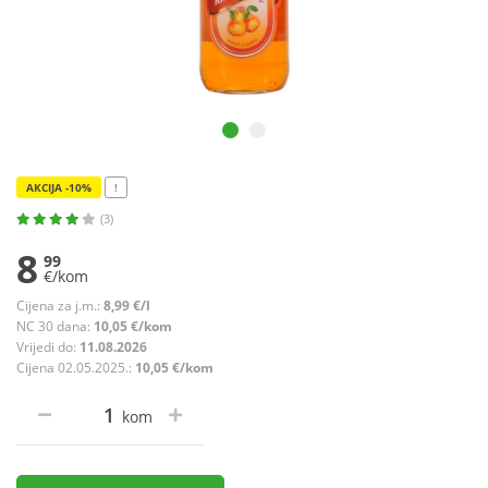
AKCIJA -10%
!
(3)
8
99
€/kom
Cijena za j.m.:
8,99 €/l
NC 30 dana:
10,05 €/kom
Vrijedi do:
11.08.2026
Cijena 02.05.2025.:
10,05 €/kom
kom