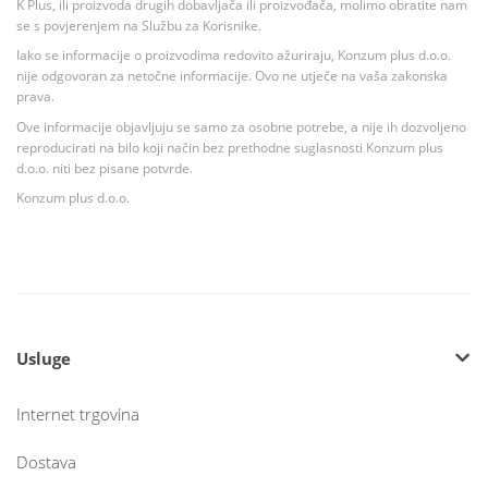
K Plus, ili proizvoda drugih dobavljača ili proizvođača, molimo obratite nam
se s povjerenjem na Službu za Korisnike.
Iako se informacije o proizvodima redovito ažuriraju, Konzum plus d.o.o.
nije odgovoran za netočne informacije. Ovo ne utječe na vaša zakonska
prava.
Ove informacije objavljuju se samo za osobne potrebe, a nije ih dozvoljeno
reproducirati na bilo koji način bez prethodne suglasnosti Konzum plus
d.o.o. niti bez pisane potvrde.
Konzum plus d.o.o.
Usluge
Internet trgovina
Dostava