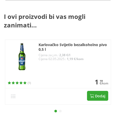
I ovi proizvodi bi vas mogli
zanimati...
Karlovačko Svijetlo bezalkoholno pivo
0,5 l
Cijena za j.m.:
2,38 €/l
Cijena 02.05.2025.:
1,19 €/kom
1
19
(1)
€/kom
Dodaj