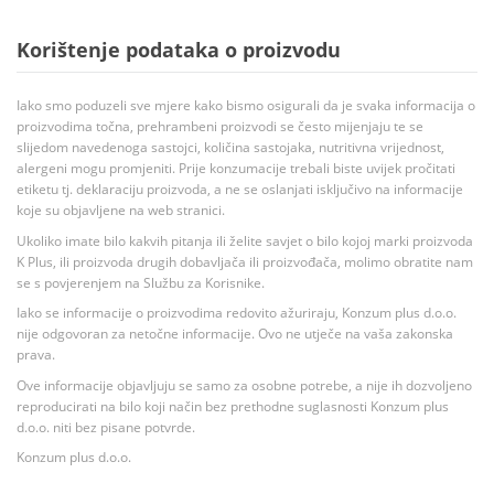
Korištenje podataka o proizvodu
Iako smo poduzeli sve mjere kako bismo osigurali da je svaka informacija o
proizvodima točna, prehrambeni proizvodi se često mijenjaju te se
slijedom navedenoga sastojci, količina sastojaka, nutritivna vrijednost,
alergeni mogu promjeniti. Prije konzumacije trebali biste uvijek pročitati
etiketu tj. deklaraciju proizvoda, a ne se oslanjati isključivo na informacije
koje su objavljene na web stranici.
Ukoliko imate bilo kakvih pitanja ili želite savjet o bilo kojoj marki proizvoda
K Plus, ili proizvoda drugih dobavljača ili proizvođača, molimo obratite nam
se s povjerenjem na Službu za Korisnike.
Iako se informacije o proizvodima redovito ažuriraju, Konzum plus d.o.o.
nije odgovoran za netočne informacije. Ovo ne utječe na vaša zakonska
prava.
Ove informacije objavljuju se samo za osobne potrebe, a nije ih dozvoljeno
reproducirati na bilo koji način bez prethodne suglasnosti Konzum plus
d.o.o. niti bez pisane potvrde.
Konzum plus d.o.o.