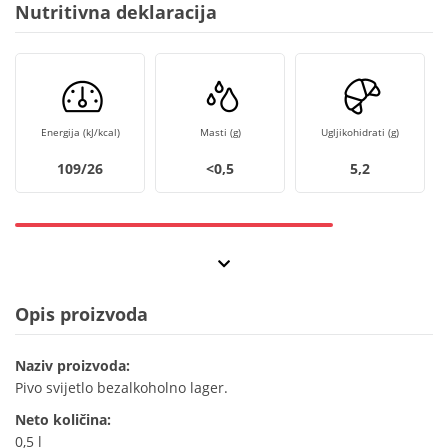
Nutritivna deklaracija
Energija (kJ/kcal)
Masti (g)
Ugljikohidrati (g)
109/26
<0,5
5,2
Opis proizvoda
Naziv proizvoda:
Pivo svijetlo bezalkoholno lager.
Neto količina:
0,5 l