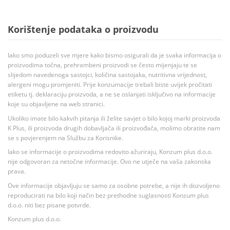
Korištenje podataka o proizvodu
Iako smo poduzeli sve mjere kako bismo osigurali da je svaka informacija o
proizvodima točna, prehrambeni proizvodi se često mijenjaju te se
slijedom navedenoga sastojci, količina sastojaka, nutritivna vrijednost,
alergeni mogu promjeniti. Prije konzumacije trebali biste uvijek pročitati
etiketu tj. deklaraciju proizvoda, a ne se oslanjati isključivo na informacije
koje su objavljene na web stranici.
Ukoliko imate bilo kakvih pitanja ili želite savjet o bilo kojoj marki proizvoda
K Plus, ili proizvoda drugih dobavljača ili proizvođača, molimo obratite nam
se s povjerenjem na Službu za Korisnike.
Iako se informacije o proizvodima redovito ažuriraju, Konzum plus d.o.o.
nije odgovoran za netočne informacije. Ovo ne utječe na vaša zakonska
prava.
Ove informacije objavljuju se samo za osobne potrebe, a nije ih dozvoljeno
reproducirati na bilo koji način bez prethodne suglasnosti Konzum plus
d.o.o. niti bez pisane potvrde.
Konzum plus d.o.o.