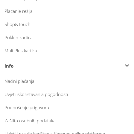
Plaćanje režija
Shop&Touch
Poklon kartica
MultiPlus kartica
Info
Načini plaćanja
Uvjeti iskorištavanja pogodnosti
Podnošenje prigovora
Zaštita osobnih podataka
Uvjeti i pravila korištenja Konzum online platforme