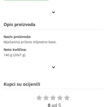
Opis proizvoda
Naziv proizvoda:
Mješavina pržene mljevene kave.
Neto količina:
140 g (20x7 g)
Kupci su ocijenili
0
od 5