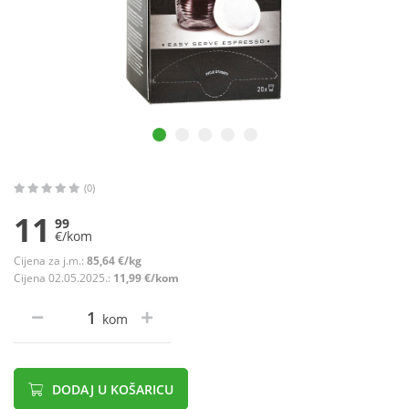
(0)
11
99
€/kom
Cijena za j.m.:
85,64 €/kg
Cijena 02.05.2025.:
11,99 €/kom
kom
DODAJ U KOŠARICU