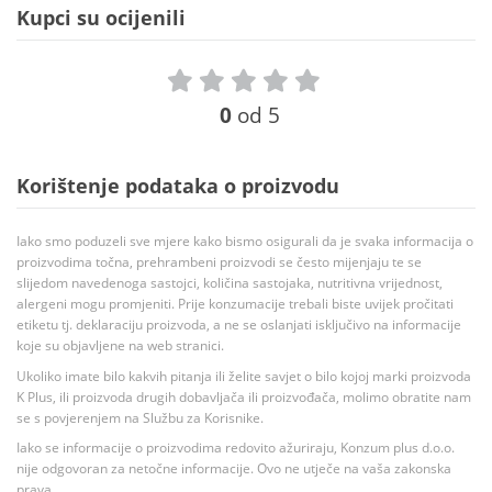
Kupci su ocijenili
0
od 5
Korištenje podataka o proizvodu
Iako smo poduzeli sve mjere kako bismo osigurali da je svaka informacija o
proizvodima točna, prehrambeni proizvodi se često mijenjaju te se
slijedom navedenoga sastojci, količina sastojaka, nutritivna vrijednost,
alergeni mogu promjeniti. Prije konzumacije trebali biste uvijek pročitati
etiketu tj. deklaraciju proizvoda, a ne se oslanjati isključivo na informacije
koje su objavljene na web stranici.
Ukoliko imate bilo kakvih pitanja ili želite savjet o bilo kojoj marki proizvoda
K Plus, ili proizvoda drugih dobavljača ili proizvođača, molimo obratite nam
se s povjerenjem na Službu za Korisnike.
Iako se informacije o proizvodima redovito ažuriraju, Konzum plus d.o.o.
nije odgovoran za netočne informacije. Ovo ne utječe na vaša zakonska
prava.