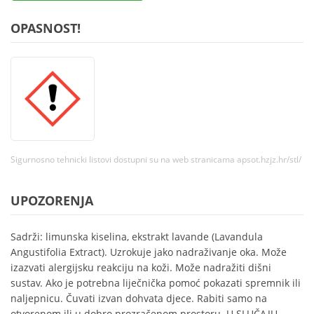
OPASNOST!
Sigurnosno tehnicki listovi dostupni su na web stranicama apsot.hzjz.hr/stl/
UPOZORENJA
Sadrži: limunska kiselina, ekstrakt lavande (Lavandula
Angustifolia Extract). Uzrokuje jako nadraživanje oka. Može
izazvati alergijsku reakciju na koži. Može nadražiti dišni
sustav. Ako je potrebna liječnička pomoć pokazati spremnik ili
naljepnicu. Čuvati izvan dohvata djece. Rabiti samo na
otvorenom ili u dobro prozračenom prostoru. U SLUČAJU