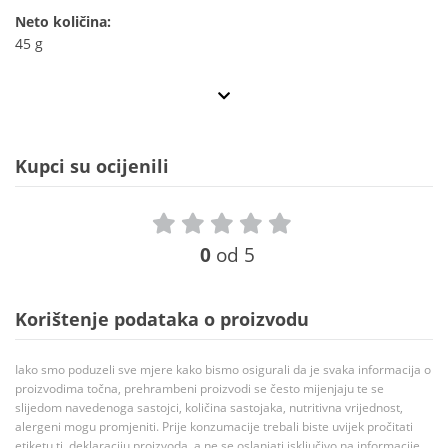
Neto količina:
45 g
Kupci su ocijenili
0
od 5
Korištenje podataka o proizvodu
Iako smo poduzeli sve mjere kako bismo osigurali da je svaka informacija o
proizvodima točna, prehrambeni proizvodi se često mijenjaju te se
slijedom navedenoga sastojci, količina sastojaka, nutritivna vrijednost,
alergeni mogu promjeniti. Prije konzumacije trebali biste uvijek pročitati
etiketu tj. deklaraciju proizvoda, a ne se oslanjati isključivo na informacije