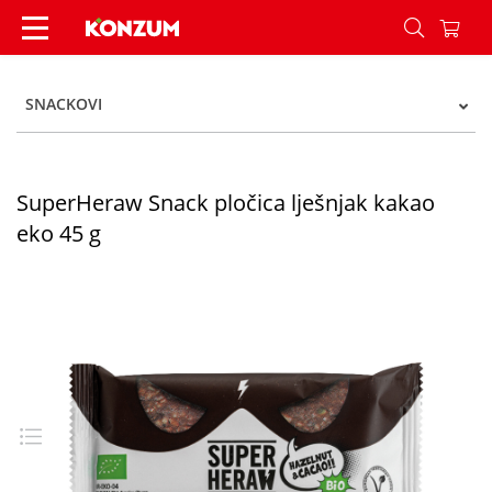
SuperHeraw Snack pločica lješnjak kakao eko 45
SNACKOVI
SuperHeraw Snack pločica lješnjak kakao
eko 45 g