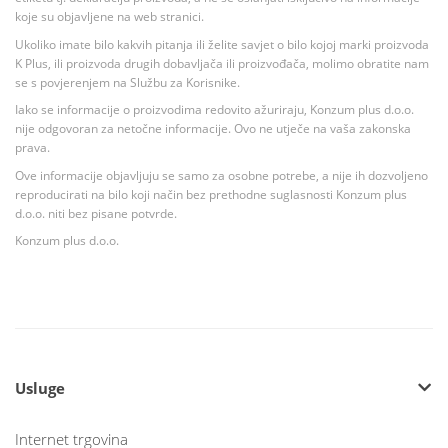
koje su objavljene na web stranici.
Ukoliko imate bilo kakvih pitanja ili želite savjet o bilo kojoj marki proizvoda
K Plus, ili proizvoda drugih dobavljača ili proizvođača, molimo obratite nam
se s povjerenjem na Službu za Korisnike.
Iako se informacije o proizvodima redovito ažuriraju, Konzum plus d.o.o.
nije odgovoran za netočne informacije. Ovo ne utječe na vaša zakonska
prava.
Ove informacije objavljuju se samo za osobne potrebe, a nije ih dozvoljeno
reproducirati na bilo koji način bez prethodne suglasnosti Konzum plus
d.o.o. niti bez pisane potvrde.
Konzum plus d.o.o.
Usluge
Internet trgovina