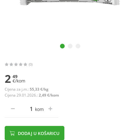
(0)
2
49
€/kom
Cijena za j.m.:
55,33 €/kg
Cijena 29.01.2026.:
2,49 €/kom
kom
DODAJ U KOŠARICU