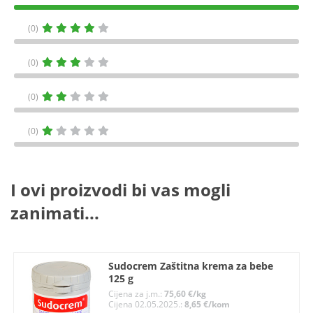
(0)
(0)
(0)
(0)
I ovi proizvodi bi vas mogli
zanimati...
Sudocrem Zaštitna krema za bebe
125 g
Cijena za j.m.:
75,60 €/kg
Cijena 02.05.2025.:
8,65 €/kom