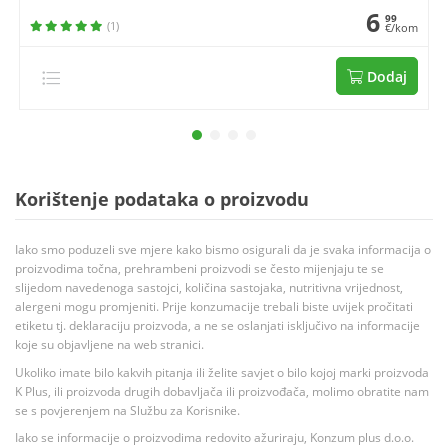
6
99
(1)
€/kom
Dodaj
Korištenje podataka o proizvodu
Iako smo poduzeli sve mjere kako bismo osigurali da je svaka informacija o
proizvodima točna, prehrambeni proizvodi se često mijenjaju te se
slijedom navedenoga sastojci, količina sastojaka, nutritivna vrijednost,
alergeni mogu promjeniti. Prije konzumacije trebali biste uvijek pročitati
etiketu tj. deklaraciju proizvoda, a ne se oslanjati isključivo na informacije
koje su objavljene na web stranici.
Ukoliko imate bilo kakvih pitanja ili želite savjet o bilo kojoj marki proizvoda
K Plus, ili proizvoda drugih dobavljača ili proizvođača, molimo obratite nam
se s povjerenjem na Službu za Korisnike.
Iako se informacije o proizvodima redovito ažuriraju, Konzum plus d.o.o.