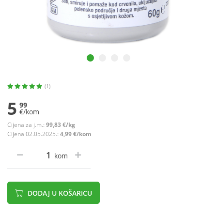
(1)
5
99
€/kom
Cijena za j.m.:
99,83 €/kg
Cijena 02.05.2025.:
4,99 €/kom
kom
DODAJ U KOŠARICU