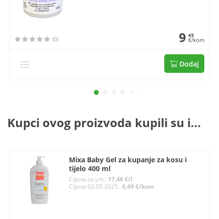
9
45
(0)
€/kom
Dodaj
Kupci ovog proizvoda kupili su i...
Mixa Baby Gel za kupanje za kosu i
tijelo 400 ml
Cijena za j.m.:
17,48 €/l
Cijena 02.05.2025.:
6,49 €/kom