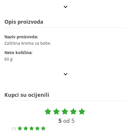
Opis proizvoda
Naziv proizvoda:
Zaštitna krema za bebe.
Neto količina:
60 g
Kupci su ocijenili
5
od 5
(1)