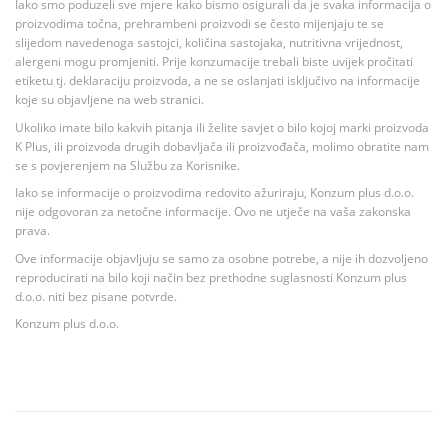
Iako smo poduzeli sve mjere kako bismo osigurali da je svaka informacija o
proizvodima točna, prehrambeni proizvodi se često mijenjaju te se
slijedom navedenoga sastojci, količina sastojaka, nutritivna vrijednost,
alergeni mogu promjeniti. Prije konzumacije trebali biste uvijek pročitati
etiketu tj. deklaraciju proizvoda, a ne se oslanjati isključivo na informacije
koje su objavljene na web stranici.
Ukoliko imate bilo kakvih pitanja ili želite savjet o bilo kojoj marki proizvoda
K Plus, ili proizvoda drugih dobavljača ili proizvođača, molimo obratite nam
se s povjerenjem na Službu za Korisnike.
Iako se informacije o proizvodima redovito ažuriraju, Konzum plus d.o.o.
nije odgovoran za netočne informacije. Ovo ne utječe na vaša zakonska
prava.
Ove informacije objavljuju se samo za osobne potrebe, a nije ih dozvoljeno
reproducirati na bilo koji način bez prethodne suglasnosti Konzum plus
d.o.o. niti bez pisane potvrde.
Konzum plus d.o.o.