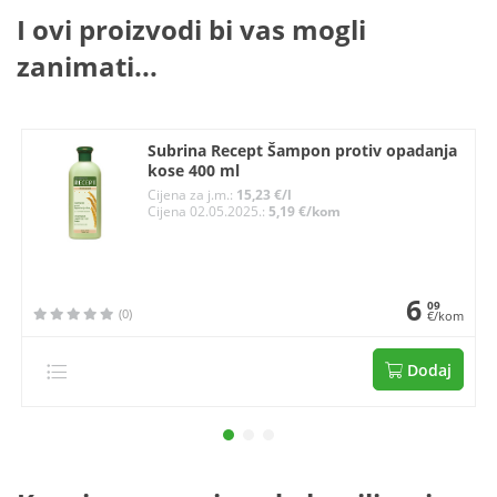
I ovi proizvodi bi vas mogli
zanimati...
Subrina Recept Šampon protiv opadanja
kose 400 ml
Cijena za j.m.:
15,23 €/l
Cijena 02.05.2025.:
5,19 €/kom
6
09
(0)
€/kom
Dodaj