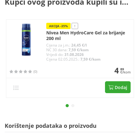
Kupci ovog proizvoda kupili su i...
AKCIJA -35%
!
Nivea Men HydroCare Gel za brijanje
200 ml
Cijena za j.m.:
24,45 €/l
NC 30 dana:
7,59 €/kom
Vrijedi do:
31.08.2026
Cijena 02.05.2025.:
7,59 €/kom
4
89
(0)
€/kom
Dodaj
Korištenje podataka o proizvodu