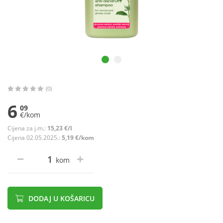
(0)
6
09
€/kom
Cijena za j.m.:
15,23 €/l
Cijena 02.05.2025.:
5,19 €/kom
kom
DODAJ U KOŠARICU