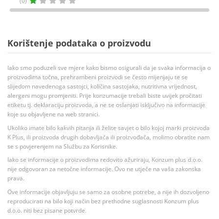
(0)
Korištenje podataka o proizvodu
Iako smo poduzeli sve mjere kako bismo osigurali da je svaka informacija o
proizvodima točna, prehrambeni proizvodi se često mijenjaju te se
slijedom navedenoga sastojci, količina sastojaka, nutritivna vrijednost,
alergeni mogu promjeniti. Prije konzumacije trebali biste uvijek pročitati
etiketu tj. deklaraciju proizvoda, a ne se oslanjati isključivo na informacije
koje su objavljene na web stranici.
Ukoliko imate bilo kakvih pitanja ili želite savjet o bilo kojoj marki proizvoda
K Plus, ili proizvoda drugih dobavljača ili proizvođača, molimo obratite nam
se s povjerenjem na Službu za Korisnike.
Iako se informacije o proizvodima redovito ažuriraju, Konzum plus d.o.o.
nije odgovoran za netočne informacije. Ovo ne utječe na vaša zakonska
prava.
Ove informacije objavljuju se samo za osobne potrebe, a nije ih dozvoljeno
reproducirati na bilo koji način bez prethodne suglasnosti Konzum plus
d.o.o. niti bez pisane potvrde.