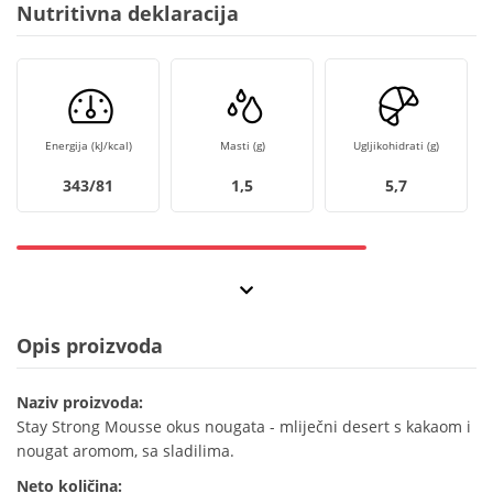
Nutritivna deklaracija
Energija (kJ/kcal)
Masti (g)
Ugljikohidrati (g)
343/81
1,5
5,7
Opis proizvoda
Naziv proizvoda:
Stay Strong Mousse okus nougata - mliječni desert s kakaom i
nougat aromom, sa sladilima.
Neto količina: