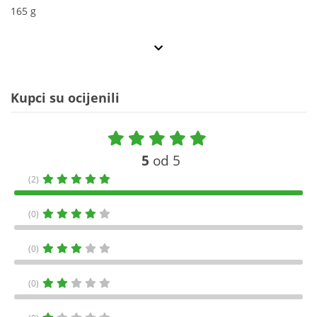
165 g
Kupci su ocijenili
5
od 5
(2)
(0)
(0)
(0)