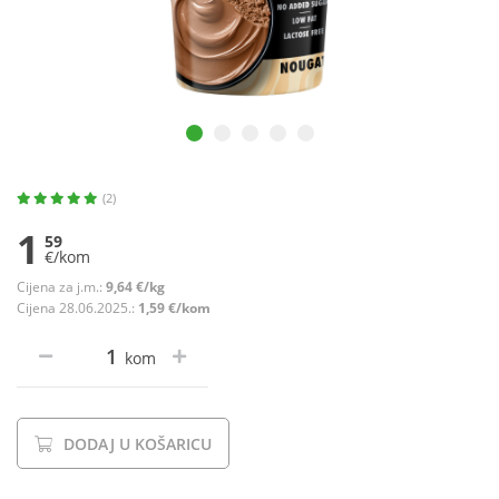
(2)
1
59
€/kom
Cijena za j.m.:
9,64 €/kg
Cijena 28.06.2025.:
1,59 €/kom
kom
DODAJ U KOŠARICU