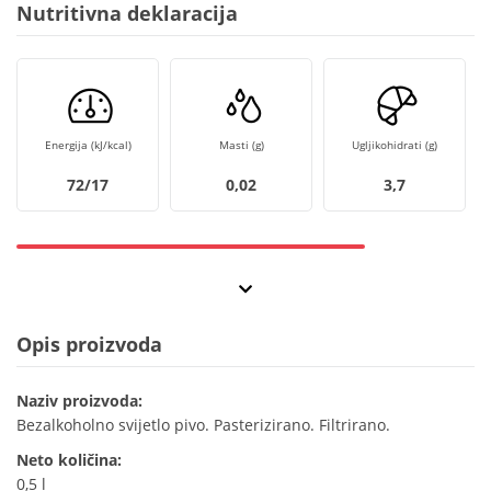
Nutritivna deklaracija
Energija (kJ/kcal)
Masti (g)
Ugljikohidrati (g)
72/17
0,02
3,7
Opis proizvoda
Naziv proizvoda:
Bezalkoholno svijetlo pivo. Pasterizirano. Filtrirano.
Neto količina:
0,5 l