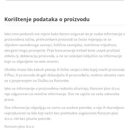
Korištenje podataka o proizvodu
Iako smo poduzeli sve mjere kako bismo osigurali da je svaka informacija o
proizvodima točna, prehrambeni proizvodi se često mijenjaju te se
slijedom navedenoga sastojci, količina sastojaka, nutritivna vrijednost,
alergeni mogu promjeniti. Prije konzumacije trebali biste uvijek pročitati
etiketu tj. deklaraciju proizvoda, a ne se oslanjati isključivo na informacije
koje su objavljene na web stranici.
Ukoliko imate bilo kakvih pitanja ili želite savjet o bilo kojoj marki proizvoda
K Plus, ili proizvoda drugih dobavljača ili proizvođača, molimo obratite nam
se s povjerenjem na Službu za Korisnike.
Iako se informacije o proizvodima redovito ažuriraju, Konzum plus d.o.o.
nije odgovoran za netočne informacije. Ovo ne utječe na vaša zakonska
prava.
Ove informacije objavljuju se samo za osobne potrebe, a nije ih dozvoljeno
reproducirati na bilo koji način bez prethodne suglasnosti Konzum plus
d.o.o. niti bez pisane potvrde.
Konzum plus d.o.o.