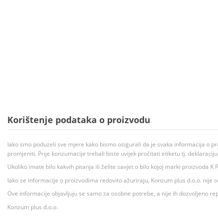
Korištenje podataka o proizvodu
Iako smo poduzeli sve mjere kako bismo osigurali da je svaka informacija o pr
promjeniti. Prije konzumacije trebali biste uvijek pročitati etiketu tj. deklaraci
Ukoliko imate bilo kakvih pitanja ili želite savjet o bilo kojoj marki proizvoda
Iako se informacije o proizvodima redovito ažuriraju, Konzum plus d.o.o. nije
Ove informacije objavljuju se samo za osobne potrebe, a nije ih dozvoljeno rep
Konzum plus d.o.o.