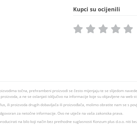
Kupci su ocijenili
oizvodima točna, prehrambeni proizvodi se često mijenjaju te se slijedom navedeno
ju proizvoda, a ne se oslanjati isključivo na informacije koje su objavljene na web st
 K Plus, ili proizvoda drugih dobavljača ili proizvođača, molimo obratite nam se s p
 odgovoran za netočne informacije. Ovo ne utječe na vaša zakonska prava.
roducirati na bilo koji način bez prethodne suglasnosti Konzum plus d.o.o. niti be