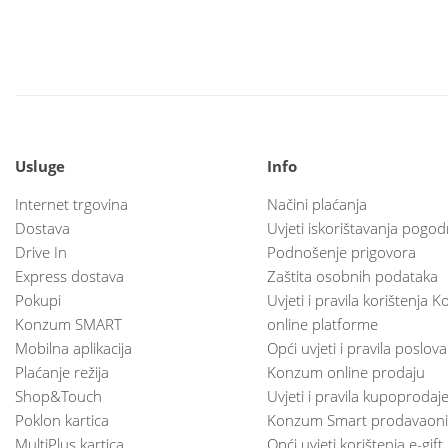
Usluge
Info
Internet trgovina
Načini plaćanja
Dostava
Uvjeti iskorištavanja pogod
Drive In
Podnošenje prigovora
Express dostava
Zaštita osobnih podataka
Pokupi
Uvjeti i pravila korištenja
Konzum SMART
online platforme
Mobilna aplikacija
Opći uvjeti i pravila poslov
Plaćanje režija
Konzum online prodaju
Shop&Touch
Uvjeti i pravila kupoprodaj
Poklon kartica
Konzum Smart prodavaoni
MultiPlus kartica
Opći uvjeti korištenja e-gift