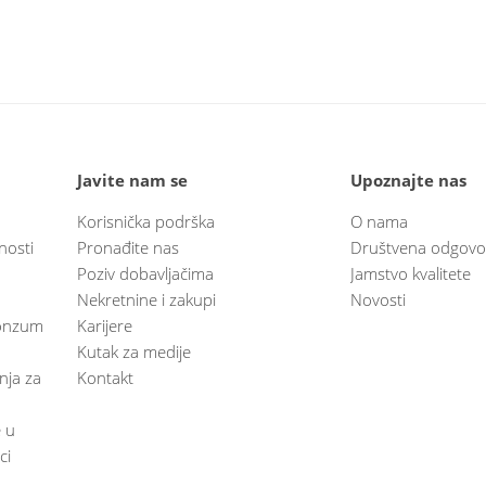
Javite nam se
Upoznajte nas
Korisnička podrška
O nama
nosti
Pronađite nas
Društvena odgovo
Poziv dobavljačima
Jamstvo kvalitete
Nekretnine i zakupi
Novosti
 Konzum
Karijere
Kutak za medije
anja za
Kontakt
e u
ci