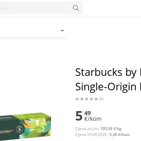
gin kava, 10 kapsula, 52 g - Konzum
Starbucks by
Single-Origin 
(0)
5
49
€/kom
Cijena za j.m.:
105,58 €/kg
Cijena 23.09.2025.:
5,49 €/kom