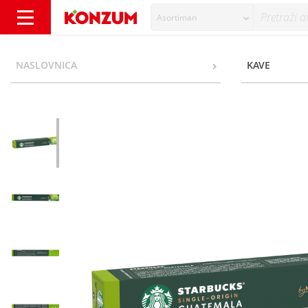
Asortiman
Starbucks by Nespresso Guatemala Single-Ori
NASLOVNICA
KAVE