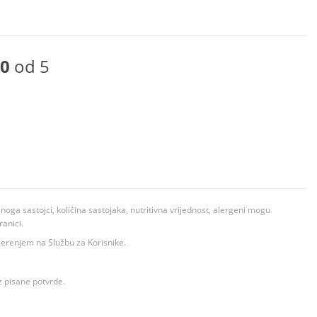
0
od 5
ga sastojci, količina sastojaka, nutritivna vrijednost, alergeni mogu
ranici.
ovjerenjem na Službu za Korisnike.
z pisane potvrde.