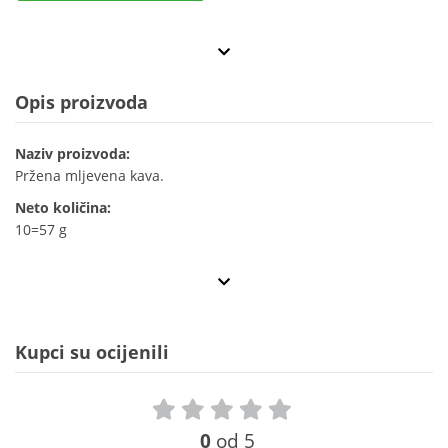
Opis proizvoda
Naziv proizvoda:
Pržena mljevena kava.
Neto količina:
10=57 g
Kupci su ocijenili
0
od 5