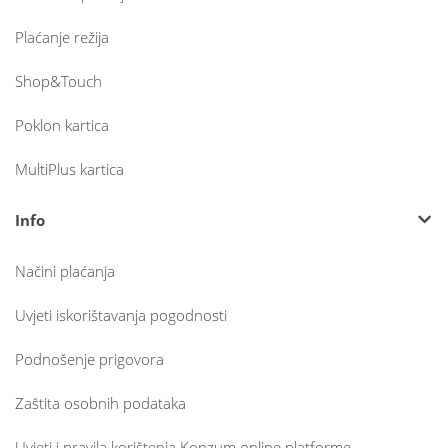
Plaćanje režija
Shop&Touch
Poklon kartica
MultiPlus kartica
Info
Načini plaćanja
Uvjeti iskorištavanja pogodnosti
Podnošenje prigovora
Zaštita osobnih podataka
Uvjeti i pravila korištenja Konzum online platforme