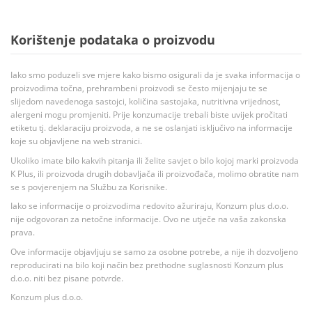
Korištenje podataka o proizvodu
Iako smo poduzeli sve mjere kako bismo osigurali da je svaka informacija o
proizvodima točna, prehrambeni proizvodi se često mijenjaju te se
slijedom navedenoga sastojci, količina sastojaka, nutritivna vrijednost,
alergeni mogu promjeniti. Prije konzumacije trebali biste uvijek pročitati
etiketu tj. deklaraciju proizvoda, a ne se oslanjati isključivo na informacije
koje su objavljene na web stranici.
Ukoliko imate bilo kakvih pitanja ili želite savjet o bilo kojoj marki proizvoda
K Plus, ili proizvoda drugih dobavljača ili proizvođača, molimo obratite nam
se s povjerenjem na Službu za Korisnike.
Iako se informacije o proizvodima redovito ažuriraju, Konzum plus d.o.o.
nije odgovoran za netočne informacije. Ovo ne utječe na vaša zakonska
prava.
Ove informacije objavljuju se samo za osobne potrebe, a nije ih dozvoljeno
reproducirati na bilo koji način bez prethodne suglasnosti Konzum plus
d.o.o. niti bez pisane potvrde.
Konzum plus d.o.o.