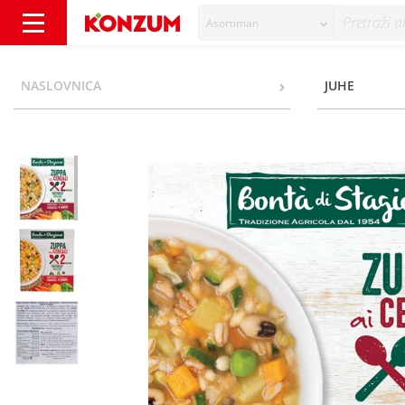
Asortiman
Bonta di Stagione Juha s povrćem, žitarica
NASLOVNICA
JUHE