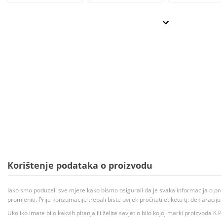
Korištenje podataka o proizvodu
Iako smo poduzeli sve mjere kako bismo osigurali da je svaka informacija o pr
promjeniti. Prije konzumacije trebali biste uvijek pročitati etiketu tj. deklaraci
Ukoliko imate bilo kakvih pitanja ili želite savjet o bilo kojoj marki proizvoda