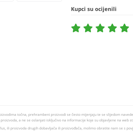
Kupci su ocijenili
oizvodima točna, prehrambeni proizvodi se često mijenjaju te se slijedom navedeno
ju proizvoda, a ne se oslanjati isključivo na informacije koje su objavljene na web st
 K Plus, ili proizvoda drugih dobavljača ili proizvođača, molimo obratite nam se s p