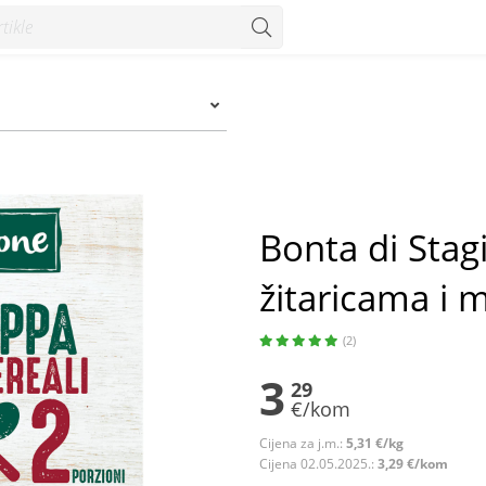
ma i mahunarkama 620 g - Konzum
Bonta di Stag
žitaricama i
(2)
3
29
€/kom
Cijena za j.m.:
5,31 €/kg
Cijena 02.05.2025.:
3,29 €/kom