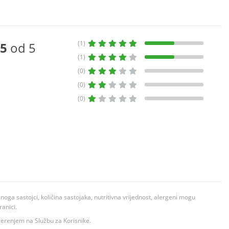
(1)
5
od 5
(1)
(0)
(0)
(0)
ga sastojci, količina sastojaka, nutritivna vrijednost, alergeni mogu
ranici.
ovjerenjem na Službu za Korisnike.