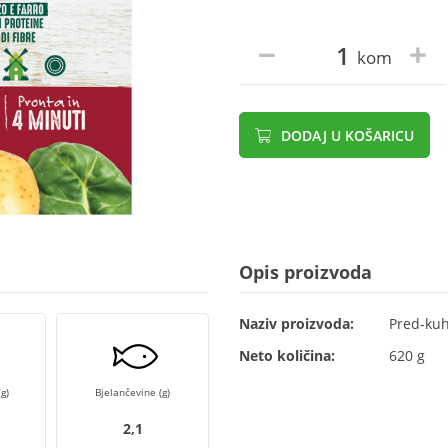
kom
DODAJ U KOŠARICU
Opis proizvoda
Naziv proizvoda:
Pred-kuh
Neto količina:
620 g
g)
Bjelančevine (g)
2,1