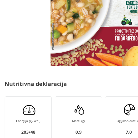
Nutritivna deklaracija
Energija (kJ/kcal)
Masti (g)
Ugljikohidrati (
203/48
0,9
7,0