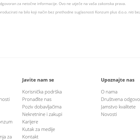
 odgovoran za netočne informacije. Ovo ne utječe na vaša zakonska prava.
roducirati na bilo koji način bez prethodne suglasnosti Konzum plus d.o.o. niti be
Javite nam se
Upoznajte nas
Korisnička podrška
O nama
nosti
Pronađite nas
Društvena odgovo
Poziv dobavljačima
Jamstvo kvalitete
Nekretnine i zakupi
Novosti
 Konzum
Karijere
Kutak za medije
anja za
Kontakt