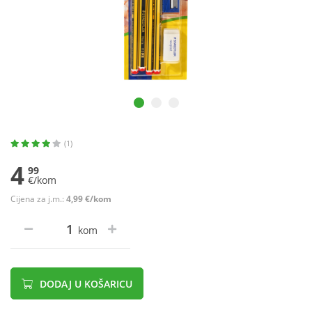
(1)
4
99
€/kom
Cijena za j.m.:
4,99 €/kom
kom
DODAJ U KOŠARICU