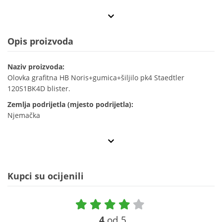
Opis proizvoda
Naziv proizvoda:
Olovka grafitna HB Noris+gumica+šiljilo pk4 Staedtler
120S1BK4D blister.
Zemlja podrijetla (mjesto podrijetla):
Njemačka
Kupci su ocijenili
4
od 5