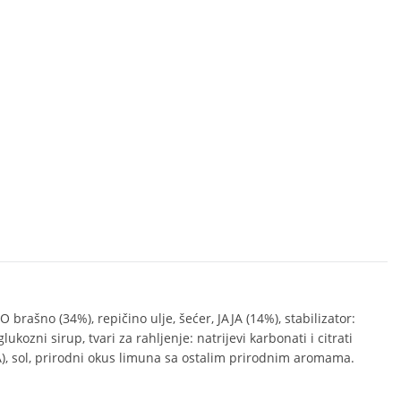
brašno (34%), repičino ulje, šećer, JAJA (14%), stabilizator:
 glukozni sirup, tvari za rahljenje: natrijevi karbonati i citrati
), sol, prirodni okus limuna sa ostalim prirodnim aromama.