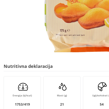
Nutritivna deklaracija
Energija (kJ/kcal)
Masti (g)
Ugljikohidrati (
1753/419
21
54