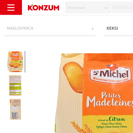
Asortiman
St.Michel Mini Madeleines Keksi limun 175 
NASLOVNICA
KEKSI