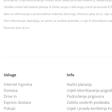
promjeniti. Prije konzumacije trebali biste uvijek pročitati etiketu tj. deklaraci
Ukoliko imate bilo kakvih pitanja ili želite savjet o bilo kojoj marki proizvoda
Iako se informacije o proizvodima redovito ažuriraju, Konzum plus d.o.o. nije
Ove informacije objavljuju se samo za osobne potrebe, a nije ih dozvoljeno rep
Konzum plus d.o.o.
Usluge
Info
Internet trgovina
Načini plaćanja
Dostava
Uvjeti iskorištavanja pogod
Drive In
Podnošenje prigovora
Express dostava
Zaštita osobnih podataka
Pokupi
Uvjeti i pravila korištenja