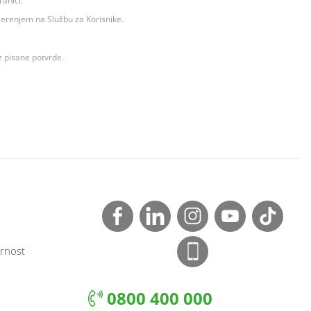
ranici.
ovjerenjem na Službu za Korisnike.
z pisane potvrde.
rnost
0800 400 000