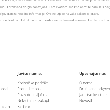
ju proizvoda, a ne se oslanjati isključivo na informacije koje su objavljene na web st
 K Plus, ili proizvoda drugih dobavljača ili proizvođača, molimo obratite nam se s p
 odgovoran za netočne informacije. Ovo ne utječe na vaša zakonska prava.
roducirati na bilo koji način bez prethodne suglasnosti Konzum plus d.o.o. niti be
Javite nam se
Upoznajte nas
Korisnička podrška
O nama
nosti
Pronađite nas
Društvena odgovo
Poziv dobavljačima
Jamstvo kvalitete
Nekretnine i zakupi
Novosti
 Konzum
Karijere