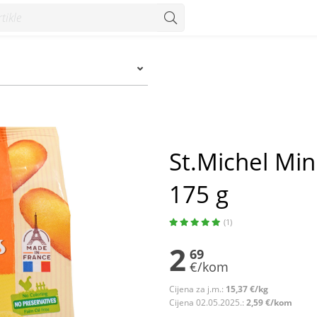
g - Konzum
St.Michel Min
175 g
(1)
2
69
€/kom
Cijena za j.m.:
15,37 €/kg
Cijena 02.05.2025.:
2,59 €/kom