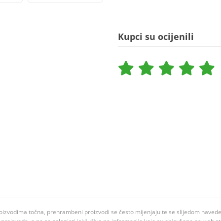
Kupci su ocijenili
oizvodima točna, prehrambeni proizvodi se često mijenjaju te se slijedom navedeno