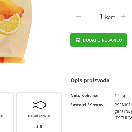
kom
DODAJ U KOŠARICU
Opis proizvoda
Neto količina:
175 g
Sastojci / Sastav:
PŠENIČNO 
glicerol,
g)
Bjelančevine (g)
(PŠENICA
5,5