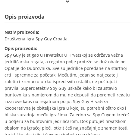
Opis proizvoda
Naziv proizvoda:
Društvena igra Spy Guy Croatia.
Opis proizvoda:
Spy Guy je stigao u Hrvatsku! U Hrvatskoj se održava važna
jedriličarska regata, a regatno polje proteže se duž obale od
Opatije do Dubrovnika. Sve su jedrilice poredane na startnoj
crti i spremne za početak. Međutim, jedan se natjecatelj
zaletio i krenuo u utrku ispred svih ostalih, ne poštujući
pravila. Superdetektiv Spy Guy uskače kako bi zaustavio
buntovnika s namjerom da mu ne dopusti da poremeti regatu
i izazove kaos na regatnom polju. Spy Guy Hrvatska
kooperativna je obiteljska igra u kojoj su potrebni oštro oko i
bliska suradnja među igračima. Zajedno sa Spy Guyem krećeš
u potjeru za buntovnim jedriličarom. Dok putuješ hrvatskom
obalom na igraćoj ploči, otkrit ćeš najznačajnije znamenitosti,
turističke atrakcije i čuvene simbole ove države.