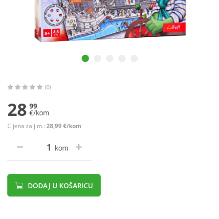
(0)
28
99
€/kom
Cijena za j.m.:
28,99 €/kom
kom
DODAJ U KOŠARICU