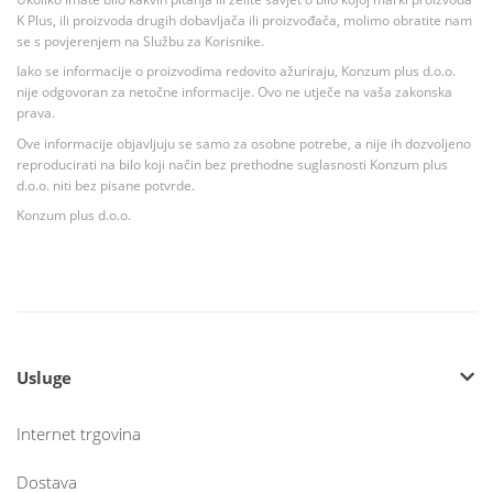
K Plus, ili proizvoda drugih dobavljača ili proizvođača, molimo obratite nam
se s povjerenjem na Službu za Korisnike.
Iako se informacije o proizvodima redovito ažuriraju, Konzum plus d.o.o.
nije odgovoran za netočne informacije. Ovo ne utječe na vaša zakonska
prava.
Ove informacije objavljuju se samo za osobne potrebe, a nije ih dozvoljeno
reproducirati na bilo koji način bez prethodne suglasnosti Konzum plus
d.o.o. niti bez pisane potvrde.
Konzum plus d.o.o.
Usluge
Internet trgovina
Dostava