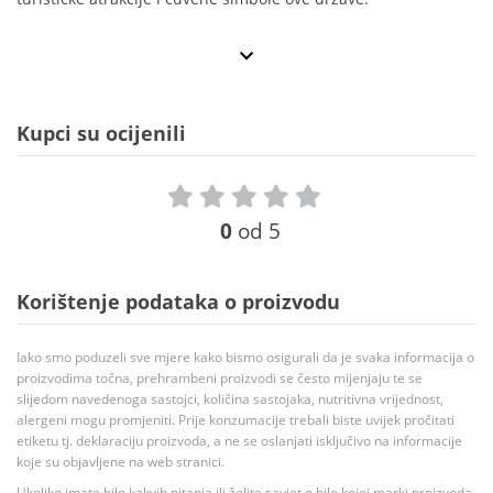
Kupci su ocijenili
0
od 5
Korištenje podataka o proizvodu
Iako smo poduzeli sve mjere kako bismo osigurali da je svaka informacija o
proizvodima točna, prehrambeni proizvodi se često mijenjaju te se
slijedom navedenoga sastojci, količina sastojaka, nutritivna vrijednost,
alergeni mogu promjeniti. Prije konzumacije trebali biste uvijek pročitati
etiketu tj. deklaraciju proizvoda, a ne se oslanjati isključivo na informacije
koje su objavljene na web stranici.
Ukoliko imate bilo kakvih pitanja ili želite savjet o bilo kojoj marki proizvoda