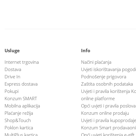
Usluge
Info
Internet trgovina
Načini plaćanja
Dostava
Uvjeti iskorištavanja pogod
Drive In
Podnošenje prigovora
Express dostava
Zaštita osobnih podataka
Pokupi
Uvjeti i pravila korištenja
Konzum SMART
online platforme
Mobilna aplikacija
Opći uvjeti i pravila poslov
Plaćanje režija
Konzum online prodaju
Shop&Touch
Uvjeti i pravila kupoprodaj
Poklon kartica
Konzum Smart prodavaoni
MultiPlus kartica
Opći uvjeti korištenja e-gift