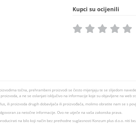
Kupci su ocijenili
oizvodima točna, prehrambeni proizvodi se često mijenjaju te se slijedom navedeno
ju proizvoda, a ne se oslanjati isključivo na informacije koje su objavljene na web st
 K Plus, ili proizvoda drugih dobavljača ili proizvođača, molimo obratite nam se s p
 odgovoran za netočne informacije. Ovo ne utječe na vaša zakonska prava.
roducirati na bilo koji način bez prethodne suglasnosti Konzum plus d.o.o. niti be