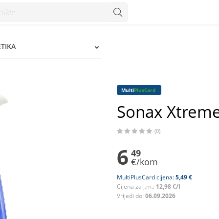
 Konzum
TIKA
Multi
PlusCard
Sonax Xtreme 
(0)
6
49
€/kom
MultiPlusCard cijena:
5,49 €
Cijena za j.m.:
12,98 €/l
Vrijedi do:
06.09.2026