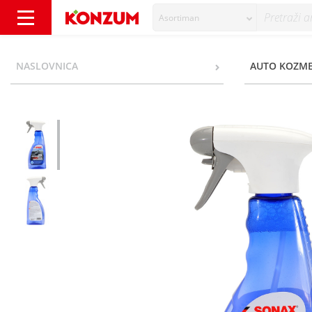
Asortiman
Sonax Xtreme Čistač unutrašnjosti 500 ml -
NASLOVNICA
AUTO KOZME