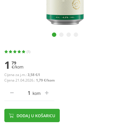
(1)
1
79
€/kom
Cijena za j.m.:
3,58 €/l
Cijena 21.04.2026.:
1,79 €/kom
kom
DODAJ U KOŠARICU