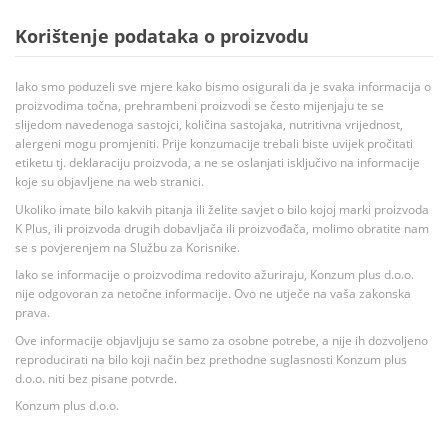
Korištenje podataka o proizvodu
Iako smo poduzeli sve mjere kako bismo osigurali da je svaka informacija o
proizvodima točna, prehrambeni proizvodi se često mijenjaju te se
slijedom navedenoga sastojci, količina sastojaka, nutritivna vrijednost,
alergeni mogu promjeniti. Prije konzumacije trebali biste uvijek pročitati
etiketu tj. deklaraciju proizvoda, a ne se oslanjati isključivo na informacije
koje su objavljene na web stranici.
Ukoliko imate bilo kakvih pitanja ili želite savjet o bilo kojoj marki proizvoda
K Plus, ili proizvoda drugih dobavljača ili proizvođača, molimo obratite nam
se s povjerenjem na Službu za Korisnike.
Iako se informacije o proizvodima redovito ažuriraju, Konzum plus d.o.o.
nije odgovoran za netočne informacije. Ovo ne utječe na vaša zakonska
prava.
Ove informacije objavljuju se samo za osobne potrebe, a nije ih dozvoljeno
reproducirati na bilo koji način bez prethodne suglasnosti Konzum plus
d.o.o. niti bez pisane potvrde.
Konzum plus d.o.o.