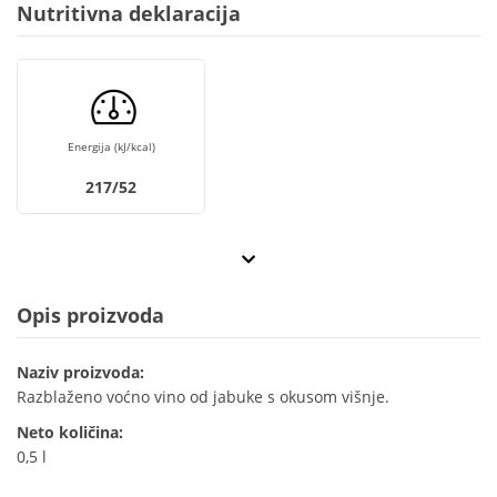
Nutritivna deklaracija
Energija (kJ/kcal)
217/52
Opis proizvoda
Naziv proizvoda:
Razblaženo voćno vino od jabuke s okusom višnje.
Neto količina:
0,5 l