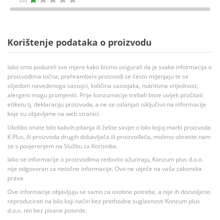
Korištenje podataka o proizvodu
Iako smo poduzeli sve mjere kako bismo osigurali da je svaka informacija o
proizvodima točna, prehrambeni proizvodi se često mijenjaju te se
slijedom navedenoga sastojci, količina sastojaka, nutritivna vrijednost,
alergeni mogu promjeniti. Prije konzumacije trebali biste uvijek pročitati
etiketu tj. deklaraciju proizvoda, a ne se oslanjati isključivo na informacije
koje su objavljene na web stranici.
Ukoliko imate bilo kakvih pitanja ili želite savjet o bilo kojoj marki proizvoda
K Plus, ili proizvoda drugih dobavljača ili proizvođača, molimo obratite nam
se s povjerenjem na Službu za Korisnike.
Iako se informacije o proizvodima redovito ažuriraju, Konzum plus d.o.o.
nije odgovoran za netočne informacije. Ovo ne utječe na vaša zakonska
prava.
Ove informacije objavljuju se samo za osobne potrebe, a nije ih dozvoljeno
reproducirati na bilo koji način bez prethodne suglasnosti Konzum plus
d.o.o. niti bez pisane potvrde.