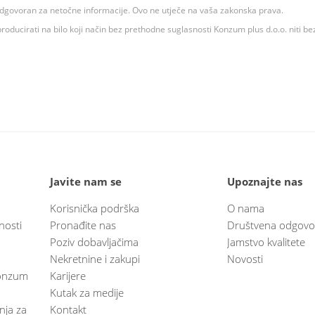
 odgovoran za netočne informacije. Ovo ne utječe na vaša zakonska prava.
roducirati na bilo koji način bez prethodne suglasnosti Konzum plus d.o.o. niti be
Javite nam se
Upoznajte nas
Korisnička podrška
O nama
nosti
Pronađite nas
Društvena odgovo
Poziv dobavljačima
Jamstvo kvalitete
Nekretnine i zakupi
Novosti
 Konzum
Karijere
Kutak za medije
anja za
Kontakt