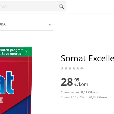
UĐA
Somat Excelle
(0)
28
99
€/kom
Cijena za j.m.:
0,41 €/kom
Cijena 12.12.2025.:
28,99 €/kom