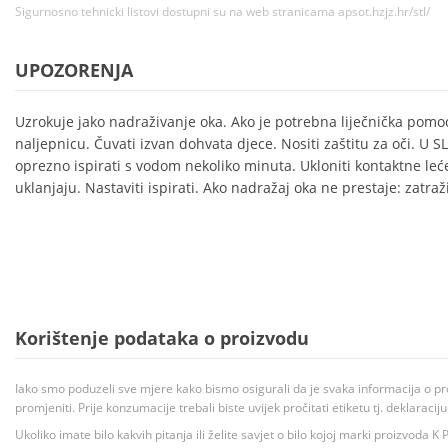
Sigurnosno tehnicki listovi dostupni su na web stranicama apsot.hzjz.hr/stl/
UPOZORENJA
Uzrokuje jako nadraživanje oka. Ako je potrebna liječnička pomoć
naljepnicu. Čuvati izvan dohvata djece. Nositi zaštitu za oči. 
oprezno ispirati s vodom nekoliko minuta. Ukloniti kontaktne leće
uklanjaju. Nastaviti ispirati. Ako nadražaj oka ne prestaje: zatraž
Korištenje podataka o proizvodu
Iako smo poduzeli sve mjere kako bismo osigurali da je svaka informacija o pr
promjeniti. Prije konzumacije trebali biste uvijek pročitati etiketu tj. deklaraci
Ukoliko imate bilo kakvih pitanja ili želite savjet o bilo kojoj marki proizvoda