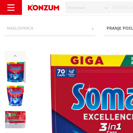
Asortiman
Somat Excellence 3in1 70 tableta - Konzum
NASLOVNICA
PRANJE POS