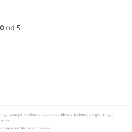
0
od 5
ga sastojci, količina sastojaka, nutritivna vrijednost, alergeni mogu
ranici.
ovjerenjem na Službu za Korisnike.