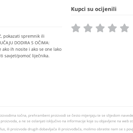
Kupci su ocijenili
, pokazati spremnik ili
U SLUČAJU DODIRA S OČIMA:
 ako ih nosite i ako se one lako
iti savjet/pomoć liječnika.
oizvodima točna, prehrambeni proizvodi se često mijenjaju te se slijedom navedeno
ju proizvoda, a ne se oslanjati isključivo na informacije koje su objavljene na web st
 K Plus, ili proizvoda drugih dobavljača ili proizvođača, molimo obratite nam se s p