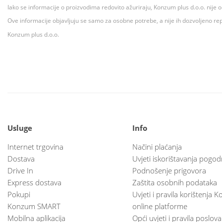
Iako se informacije o proizvodima redovito ažuriraju, Konzum plus d.o.o. nije
Ove informacije objavljuju se samo za osobne potrebe, a nije ih dozvoljeno rep
Konzum plus d.o.o.
Usluge
Info
Internet trgovina
Načini plaćanja
Dostava
Uvjeti iskorištavanja pogod
Drive In
Podnošenje prigovora
Express dostava
Zaštita osobnih podataka
Pokupi
Uvjeti i pravila korištenja
Konzum SMART
online platforme
Mobilna aplikacija
Opći uvjeti i pravila poslov