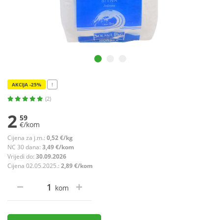
AKCIJA -25%
!
(2)
2
59
€/kom
Cijena za j.m.:
0,52 €/kg
NC 30 dana:
3,49 €/kom
Vrijedi do:
30.09.2026
Cijena 02.05.2025.:
2,89 €/kom
kom