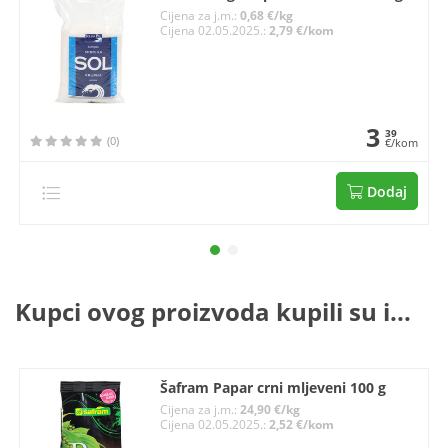
Cijena za j.m.:
0,68 €/kg
Cijena 02.05.2025.:
2,79 €/kom
3
39
(0)
€/kom
Dodaj
Kupci ovog proizvoda kupili su i...
Šafram Papar crni mljeveni 100 g
Cijena za j.m.:
24,90 €/kg
Cijena 02.05.2025.:
2,52 €/kom