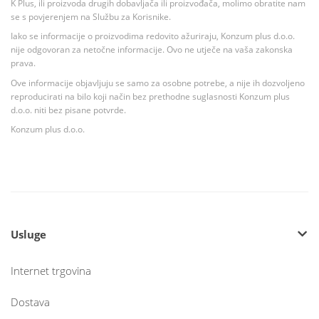
K Plus, ili proizvoda drugih dobavljača ili proizvođača, molimo obratite nam
se s povjerenjem na Službu za Korisnike.
Iako se informacije o proizvodima redovito ažuriraju, Konzum plus d.o.o.
nije odgovoran za netočne informacije. Ovo ne utječe na vaša zakonska
prava.
Ove informacije objavljuju se samo za osobne potrebe, a nije ih dozvoljeno
reproducirati na bilo koji način bez prethodne suglasnosti Konzum plus
d.o.o. niti bez pisane potvrde.
Konzum plus d.o.o.
Usluge
Internet trgovina
Dostava