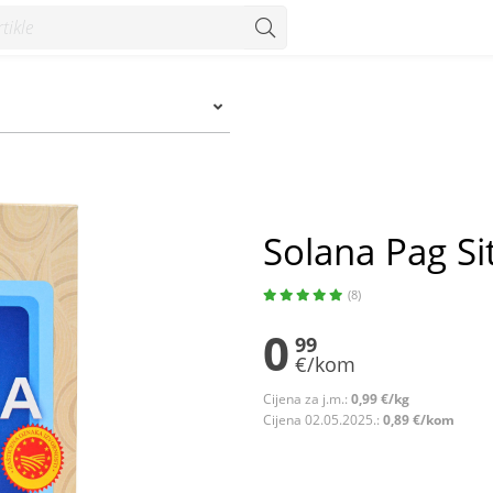
Solana Pag Si
(8)
0
99
€/kom
Cijena za j.m.:
0,99 €/kg
Cijena 02.05.2025.:
0,89 €/kom