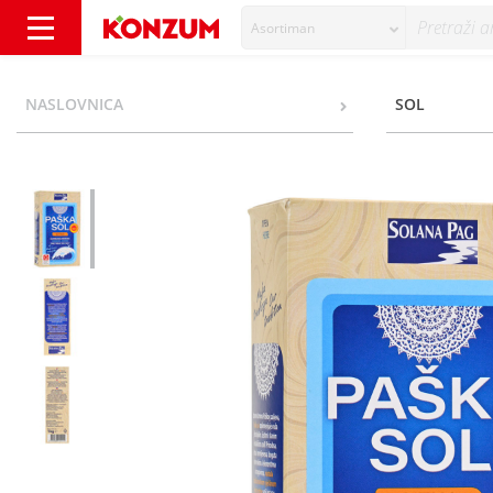
Asortiman
Solana Pag Sitna morska sol 1 kg - Konzum
NASLOVNICA
SOL