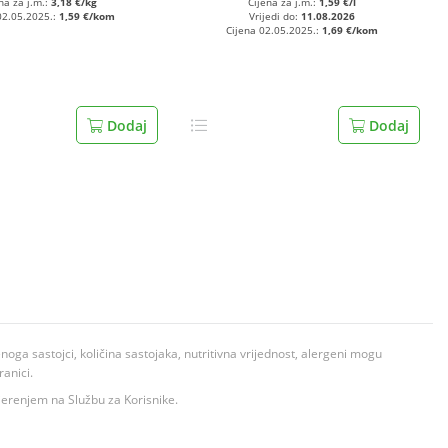
na za j.m.:
3,18 €/kg
Cijena za j.m.:
1,59 €/l
02.05.2025.:
1,59 €/kom
Vrijedi do:
11.08.2026
Cijena 02.05.2025.:
1,69 €/kom
Dodaj
Dodaj
ga sastojci, količina sastojaka, nutritivna vrijednost, alergeni mogu
ranici.
ovjerenjem na Službu za Korisnike.