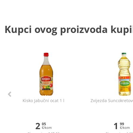
Kupci ovog proizvoda kupili
Kisko Jabučni ocat 1 l
Zvijezda Suncokretovo
2
1
05
99
€/kom
€/kom