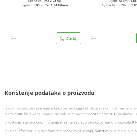
Cijena za j.m.:
2,05 €/l
Cijena za j.m.:
1,66
Cijena 02.05.2025.:
1,54 €/kom
Cijena 02.05.2025.:
1,8
Dodaj
Korištenje podataka o proizvodu
Iako smo poduzeli sve mjere kako bismo osigurali da je svaka informacija o pr
promjeniti. Prije konzumacije trebali biste uvijek pročitati etiketu tj. deklaraci
Ukoliko imate bilo kakvih pitanja ili želite savjet o bilo kojoj marki proizvoda
Iako se informacije o proizvodima redovito ažuriraju, Konzum plus d.o.o. nije