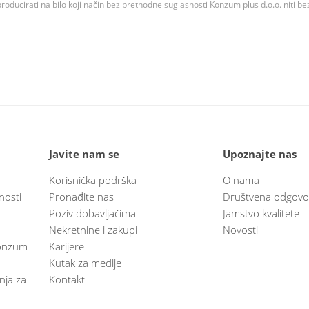
roducirati na bilo koji način bez prethodne suglasnosti Konzum plus d.o.o. niti be
Javite nam se
Upoznajte nas
Korisnička podrška
O nama
nosti
Pronađite nas
Društvena odgovo
Poziv dobavljačima
Jamstvo kvalitete
Nekretnine i zakupi
Novosti
 Konzum
Karijere
Kutak za medije
anja za
Kontakt