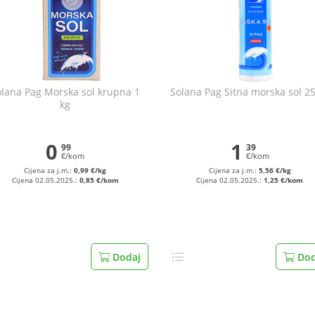
olana Pag Morska sol krupna 1
Solana Pag Sitna morska sol 2
kg
0
1
99
39
€/kom
€/kom
Cijena za j.m.:
0,99 €/kg
Cijena za j.m.:
5,56 €/kg
Cijena 02.05.2025.:
0,85 €/kom
Cijena 02.05.2025.:
1,25 €/kom
Dodaj
Dod