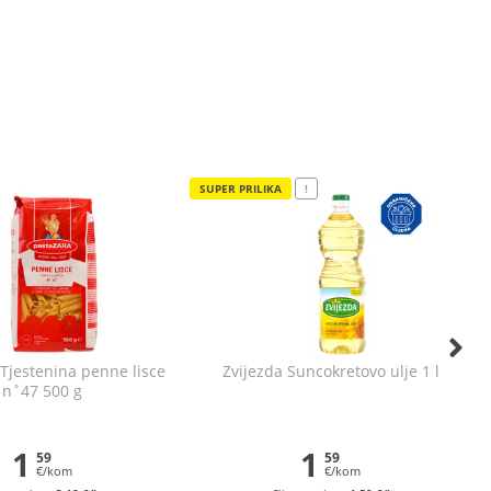
SUPER PRILIKA
!
 Tjestenina penne lisce
Zvijezda Suncokretovo ulje 1 l
n˚47 500 g
1
1
59
59
€/kom
€/kom