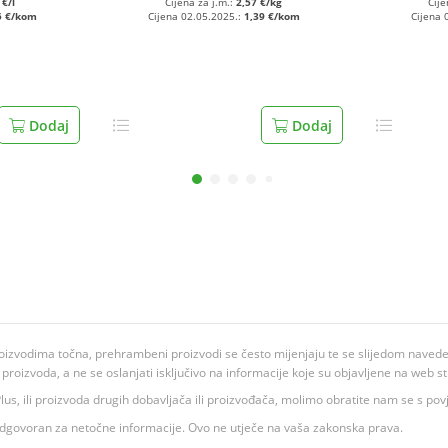
 €/l
Cijena za j.m.:
2,57 €/kg
Cije
5 €/kom
Cijena 02.05.2025.:
1,39 €/kom
Cijena 
Dodaj
Dodaj
oizvodima točna, prehrambeni proizvodi se često mijenjaju te se slijedom navedeno
ju proizvoda, a ne se oslanjati isključivo na informacije koje su objavljene na web st
 K Plus, ili proizvoda drugih dobavljača ili proizvođača, molimo obratite nam se s p
 odgovoran za netočne informacije. Ovo ne utječe na vaša zakonska prava.