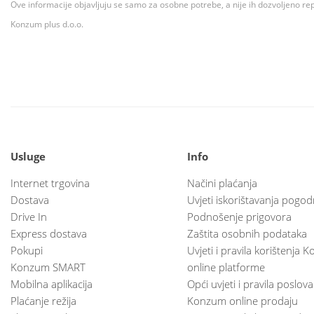
Ove informacije objavljuju se samo za osobne potrebe, a nije ih dozvoljeno rep
Konzum plus d.o.o.
Usluge
Info
Internet trgovina
Načini plaćanja
Dostava
Uvjeti iskorištavanja pogod
Drive In
Podnošenje prigovora
Express dostava
Zaštita osobnih podataka
Pokupi
Uvjeti i pravila korištenja
Konzum SMART
online platforme
Mobilna aplikacija
Opći uvjeti i pravila poslov
Plaćanje režija
Konzum online prodaju