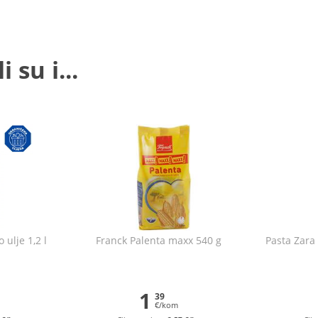
 su i...
 ulje 1,2 l
Franck Palenta maxx 540 g
Pasta Zara
1
39
€/kom