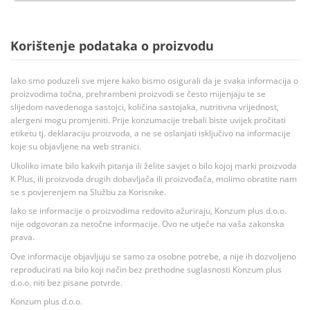
Korištenje podataka o proizvodu
Iako smo poduzeli sve mjere kako bismo osigurali da je svaka informacija o
proizvodima točna, prehrambeni proizvodi se često mijenjaju te se
slijedom navedenoga sastojci, količina sastojaka, nutritivna vrijednost,
alergeni mogu promjeniti. Prije konzumacije trebali biste uvijek pročitati
etiketu tj. deklaraciju proizvoda, a ne se oslanjati isključivo na informacije
koje su objavljene na web stranici.
Ukoliko imate bilo kakvih pitanja ili želite savjet o bilo kojoj marki proizvoda
K Plus, ili proizvoda drugih dobavljača ili proizvođača, molimo obratite nam
se s povjerenjem na Službu za Korisnike.
Iako se informacije o proizvodima redovito ažuriraju, Konzum plus d.o.o.
nije odgovoran za netočne informacije. Ovo ne utječe na vaša zakonska
prava.
Ove informacije objavljuju se samo za osobne potrebe, a nije ih dozvoljeno
reproducirati na bilo koji način bez prethodne suglasnosti Konzum plus
d.o.o. niti bez pisane potvrde.
Konzum plus d.o.o.