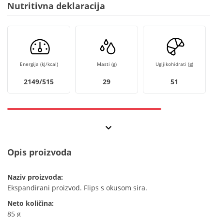
Nutritivna deklaracija
Energija (kJ/kcal)
Masti (g)
Ugljikohidrati (g)
2149/515
29
51
Opis proizvoda
Naziv proizvoda:
Ekspandirani proizvod. Flips s okusom sira.
Neto količina:
85 g