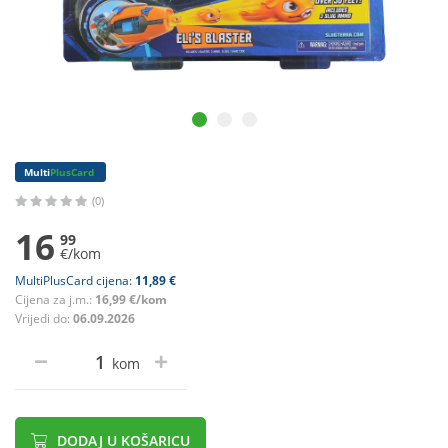
Multi
PlusCard
(0)
16
99
€/kom
MultiPlusCard cijena:
11,89 €
Cijena za j.m.:
16,99 €/kom
Vrijedi do:
06.09.2026
kom
DODAJ U KOŠARICU