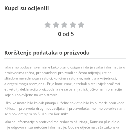
Kupci su ocijenili
0
od 5
Korištenje podataka o proizvodu
Iako smo poduzeli sve mjere kako bismo osigurali da je svaka informacija o
proizvodima točna, prehrambeni proizvodi se često mijenjaju te se
slijedom navedenoga sastojci, količina sastojaka, nutritivna vrijednost,
alergeni mogu promjeniti. Prije konzumacije trebali biste uvijek pročitati
etiketu tj. deklaraciju proizvoda, a ne se oslanjati isključivo na informacije
koje su objavljene na web stranici.
Ukoliko imate bilo kakvih pitanja ili želite savjet o bilo kojoj marki proizvoda
K Plus, ili proizvoda drugih dobavljača ili proizvođača, molimo obratite nam
se s povjerenjem na Službu za Korisnike.
Iako se informacije o proizvodima redovito ažuriraju, Konzum plus d.o.o.
nije odgovoran za netočne informacije. Ovo ne utječe na vaša zakonska