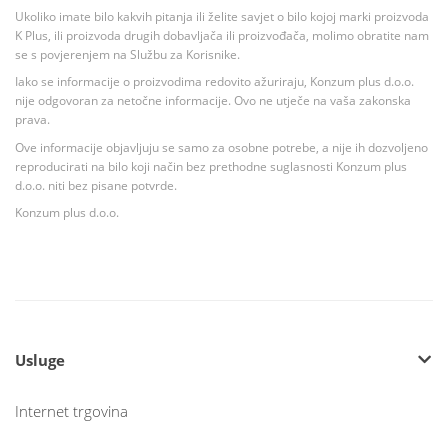
Ukoliko imate bilo kakvih pitanja ili želite savjet o bilo kojoj marki proizvoda
K Plus, ili proizvoda drugih dobavljača ili proizvođača, molimo obratite nam
se s povjerenjem na Službu za Korisnike.
Iako se informacije o proizvodima redovito ažuriraju, Konzum plus d.o.o.
nije odgovoran za netočne informacije. Ovo ne utječe na vaša zakonska
prava.
Ove informacije objavljuju se samo za osobne potrebe, a nije ih dozvoljeno
reproducirati na bilo koji način bez prethodne suglasnosti Konzum plus
d.o.o. niti bez pisane potvrde.
Konzum plus d.o.o.
Usluge
Internet trgovina