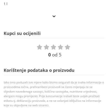
1 l
Kupci su ocijenili
0
od 5
Korištenje podataka o proizvodu
Iako smo poduzeli sve mjere kako bismo osigurali da je svaka informacija o
proizvodima točna, prehrambeni proizvodi se često mijenjaju te se
slijedom navedenoga sastojci, količina sastojaka, nutritivna vrijednost,
alergeni mogu promjeniti. Prije konzumacije trebali biste uvijek pročitati
etiketu tj. deklaraciju proizvoda, a ne se oslanjati isključivo na informacije
koje su objavljene na web stranici.