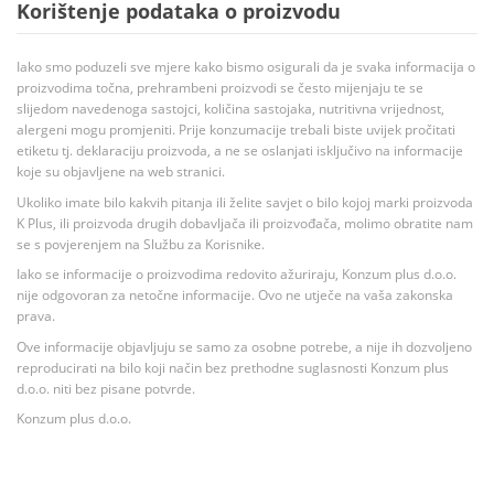
Korištenje podataka o proizvodu
Iako smo poduzeli sve mjere kako bismo osigurali da je svaka informacija o
proizvodima točna, prehrambeni proizvodi se često mijenjaju te se
slijedom navedenoga sastojci, količina sastojaka, nutritivna vrijednost,
alergeni mogu promjeniti. Prije konzumacije trebali biste uvijek pročitati
etiketu tj. deklaraciju proizvoda, a ne se oslanjati isključivo na informacije
koje su objavljene na web stranici.
Ukoliko imate bilo kakvih pitanja ili želite savjet o bilo kojoj marki proizvoda
K Plus, ili proizvoda drugih dobavljača ili proizvođača, molimo obratite nam
se s povjerenjem na Službu za Korisnike.
Iako se informacije o proizvodima redovito ažuriraju, Konzum plus d.o.o.
nije odgovoran za netočne informacije. Ovo ne utječe na vaša zakonska
prava.
Ove informacije objavljuju se samo za osobne potrebe, a nije ih dozvoljeno
reproducirati na bilo koji način bez prethodne suglasnosti Konzum plus
d.o.o. niti bez pisane potvrde.
Konzum plus d.o.o.