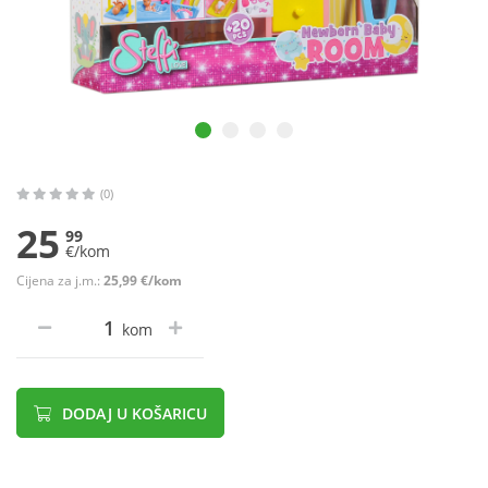
(0)
25
99
€/kom
Cijena za j.m.:
25,99 €/kom
kom
DODAJ U KOŠARICU