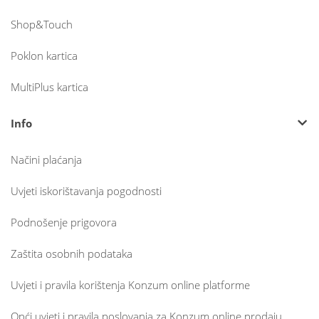
Shop&Touch
Poklon kartica
MultiPlus kartica
Info
Načini plaćanja
Uvjeti iskorištavanja pogodnosti
Podnošenje prigovora
Zaštita osobnih podataka
Uvjeti i pravila korištenja Konzum online platforme
Opći uvjeti i pravila poslovanja za Konzum online prodaju