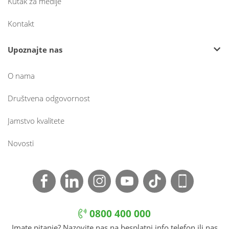
Kutak za medije
Kontakt
Upoznajte nas
O nama
Društvena odgovornost
Jamstvo kvalitete
Novosti
0800 400 000
Imate pitanje? Nazovite nas na besplatni info telefon ili nas