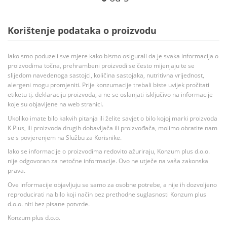
Korištenje podataka o proizvodu
Iako smo poduzeli sve mjere kako bismo osigurali da je svaka informacija o
proizvodima točna, prehrambeni proizvodi se često mijenjaju te se
slijedom navedenoga sastojci, količina sastojaka, nutritivna vrijednost,
alergeni mogu promjeniti. Prije konzumacije trebali biste uvijek pročitati
etiketu tj. deklaraciju proizvoda, a ne se oslanjati isključivo na informacije
koje su objavljene na web stranici.
Ukoliko imate bilo kakvih pitanja ili želite savjet o bilo kojoj marki proizvoda
K Plus, ili proizvoda drugih dobavljača ili proizvođača, molimo obratite nam
se s povjerenjem na Službu za Korisnike.
Iako se informacije o proizvodima redovito ažuriraju, Konzum plus d.o.o.
nije odgovoran za netočne informacije. Ovo ne utječe na vaša zakonska
prava.
Ove informacije objavljuju se samo za osobne potrebe, a nije ih dozvoljeno
reproducirati na bilo koji način bez prethodne suglasnosti Konzum plus
d.o.o. niti bez pisane potvrde.
Konzum plus d.o.o.