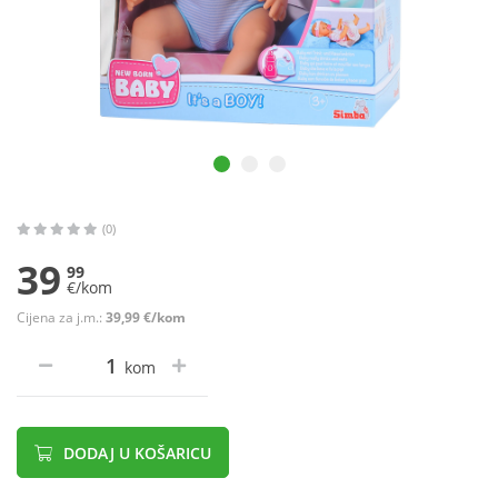
(0)
39
99
€/kom
Cijena za j.m.:
39,99 €/kom
kom
DODAJ U KOŠARICU