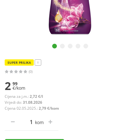
SUPER PRILIKA
!
(0)
2
99
€/kom
Cijena za j.m.:
2,72 €/l
Vrijedi do:
31.08.2026
Cijena 02.05.2025.:
2,79 €/kom
kom