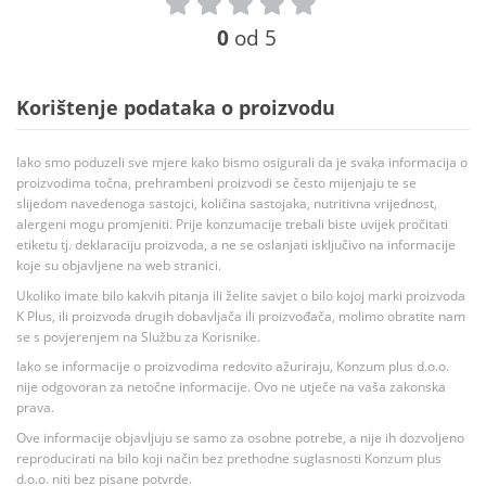
0
od 5
Korištenje podataka o proizvodu
Iako smo poduzeli sve mjere kako bismo osigurali da je svaka informacija o
proizvodima točna, prehrambeni proizvodi se često mijenjaju te se
slijedom navedenoga sastojci, količina sastojaka, nutritivna vrijednost,
alergeni mogu promjeniti. Prije konzumacije trebali biste uvijek pročitati
etiketu tj. deklaraciju proizvoda, a ne se oslanjati isključivo na informacije
koje su objavljene na web stranici.
Ukoliko imate bilo kakvih pitanja ili želite savjet o bilo kojoj marki proizvoda
K Plus, ili proizvoda drugih dobavljača ili proizvođača, molimo obratite nam
se s povjerenjem na Službu za Korisnike.
Iako se informacije o proizvodima redovito ažuriraju, Konzum plus d.o.o.
nije odgovoran za netočne informacije. Ovo ne utječe na vaša zakonska
prava.
Ove informacije objavljuju se samo za osobne potrebe, a nije ih dozvoljeno
reproducirati na bilo koji način bez prethodne suglasnosti Konzum plus
d.o.o. niti bez pisane potvrde.