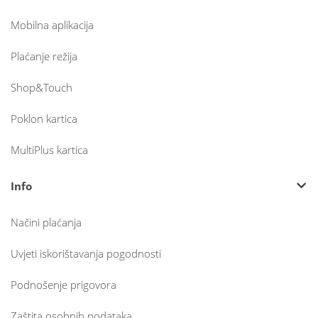
Mobilna aplikacija
Plaćanje režija
Shop&Touch
Poklon kartica
MultiPlus kartica
Info
Načini plaćanja
Uvjeti iskorištavanja pogodnosti
Podnošenje prigovora
Zaštita osobnih podataka