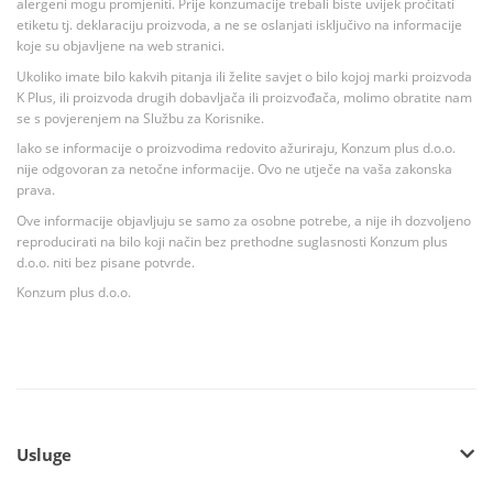
alergeni mogu promjeniti. Prije konzumacije trebali biste uvijek pročitati
etiketu tj. deklaraciju proizvoda, a ne se oslanjati isključivo na informacije
koje su objavljene na web stranici.
Ukoliko imate bilo kakvih pitanja ili želite savjet o bilo kojoj marki proizvoda
K Plus, ili proizvoda drugih dobavljača ili proizvođača, molimo obratite nam
se s povjerenjem na Službu za Korisnike.
Iako se informacije o proizvodima redovito ažuriraju, Konzum plus d.o.o.
nije odgovoran za netočne informacije. Ovo ne utječe na vaša zakonska
prava.
Ove informacije objavljuju se samo za osobne potrebe, a nije ih dozvoljeno
reproducirati na bilo koji način bez prethodne suglasnosti Konzum plus
d.o.o. niti bez pisane potvrde.
Konzum plus d.o.o.
Usluge