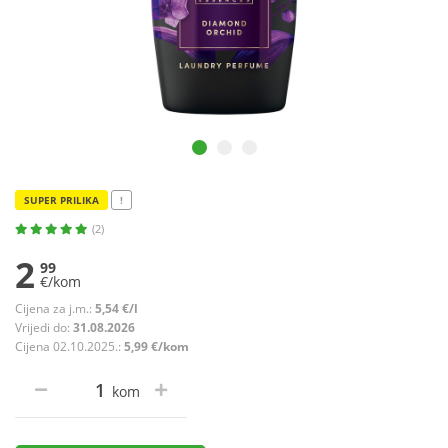
SUPER PRILIKA
!
(2)
2
99
€/kom
Cijena za j.m.:
5,54 €/l
Vrijedi do:
31.08.2026
Cijena 02.10.2025.:
5,99 €/kom
kom