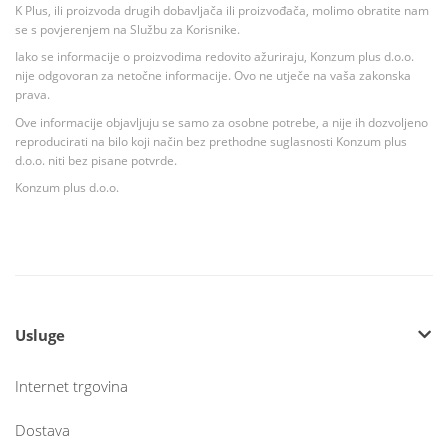
K Plus, ili proizvoda drugih dobavljača ili proizvođača, molimo obratite nam
se s povjerenjem na Službu za Korisnike.
Iako se informacije o proizvodima redovito ažuriraju, Konzum plus d.o.o.
nije odgovoran za netočne informacije. Ovo ne utječe na vaša zakonska
prava.
Ove informacije objavljuju se samo za osobne potrebe, a nije ih dozvoljeno
reproducirati na bilo koji način bez prethodne suglasnosti Konzum plus
d.o.o. niti bez pisane potvrde.
Konzum plus d.o.o.
Usluge
Internet trgovina
Dostava