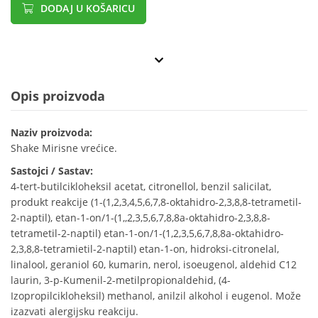
DODAJ U KOŠARICU
Opis proizvoda
Naziv proizvoda:
Shake Mirisne vrećice.
Sastojci / Sastav:
4-tert-butilcikloheksil acetat, citronellol, benzil salicilat,
produkt reakcije (1-(1,2,3,4,5,6,7,8-oktahidro-2,3,8,8-tetrametil-
2-naptil), etan-1-on/1-(1,,2,3,5,6,7,8,8a-oktahidro-2,3,8,8-
tetrametil-2-naptil) etan-1-on/1-(1,2,3,5,6,7,8,8a-oktahidro-
2,3,8,8-tetramietil-2-naptil) etan-1-on, hidroksi-citronelal,
linalool, geraniol 60, kumarin, nerol, isoeugenol, aldehid C12
laurin, 3-p-Kumenil-2-metilpropionaldehid, (4-
Izopropilcikloheksil) methanol, anilzil alkohol i eugenol. Može
izazvati alergijsku reakciju.