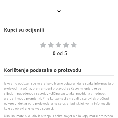
Kupci su ocijenili
0
od 5
Korištenje podataka o proizvodu
Iako smo poduzeli sve mjere kako bismo osigurali da je svaka informacija o
proizvodima točna, prehrambeni proizvodi se često mijenjaju te se
slijedom navedenoga sastojci, količina sastojaka, nutritivna vrijednost,
alergeni mogu promjeniti. Prije konzumacije trebali biste uvijek pročitati
etiketu tj. deklaraciju proizvoda, a ne se oslanjati isključivo na informacije
koje su objavljene na web stranici.
Ukoliko imate bilo kakvih pitanja ili želite savjet o bilo kojoj marki proizvoda