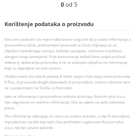
0
od 5
Korištenje podataka o proizvodu
Iako smo poduzeli sve mjere kako bismo osigurali da je svaka informacija o
proizvodima točna, prehrambeni proizvodi se često mijenjaju te se
slijedom navedenoga sastojci, količina sastojaka, nutritivna vrijednost,
alergeni mogu promjeniti. Prije konzumacije trebali biste uvijek pročitati
etiketu tj. deklaraciju proizvoda, a ne se oslanjati isključivo na informacije
koje su objavljene na web stranici.
Ukoliko imate bilo kakvih pitanja ili želite savjet o bilo kojoj marki proizvoda
K Plus, ili proizvoda drugih dobavljača ili proizvođača, molimo obratite nam
se s povjerenjem na Službu za Korisnike.
Iako se informacije o proizvodima redovito ažuriraju, Konzum plus d.o.o.
nije odgovoran za netočne informacije. Ovo ne utječe na vaša zakonska
prava.
Ove informacije objavljuju se samo za osobne potrebe, a nije ih dozvoljeno
reproducirati na bilo koji način bez prethodne suglasnosti Konzum plus
d.o.o. niti bez pisane potvrde.