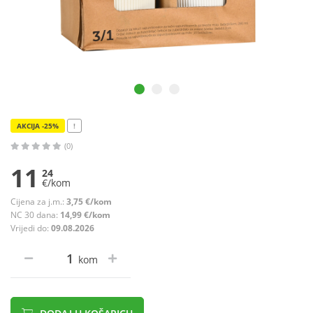
AKCIJA -25%
!
(0)
11
24
€/kom
Cijena za j.m.:
3,75 €/kom
NC 30 dana:
14,99 €/kom
Vrijedi do:
09.08.2026
kom