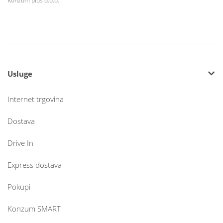
Konzum plus d.o.o.
Usluge
Internet trgovina
Dostava
Drive In
Express dostava
Pokupi
Konzum SMART