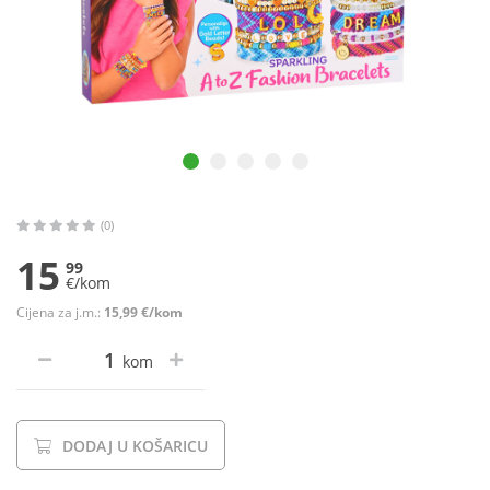
(0)
15
99
€/kom
Cijena za j.m.:
15,99 €/kom
kom
DODAJ U KOŠARICU