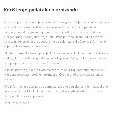
Korištenje podataka o proizvodu
Iako smo poduzeli sve mjere kako bismo osigurali da je svaka informacija o
proizvodima točna, prehrambeni proizvodi se često mijenjaju te se
slijedom navedenoga sastojci, količina sastojaka, nutritivna vrijednost,
alergeni mogu promjeniti. Prije konzumacije trebali biste uvijek pročitati
etiketu tj. deklaraciju proizvoda, a ne se oslanjati isključivo na informacije
koje su objavljene na web stranici.
Ukoliko imate bilo kakvih pitanja ili želite savjet o bilo kojoj marki proizvoda
K Plus, ili proizvoda drugih dobavljača ili proizvođača, molimo obratite nam
se s povjerenjem na Službu za Korisnike.
Iako se informacije o proizvodima redovito ažuriraju, Konzum plus d.o.o.
nije odgovoran za netočne informacije. Ovo ne utječe na vaša zakonska
prava.
Ove informacije objavljuju se samo za osobne potrebe, a nije ih dozvoljeno
reproducirati na bilo koji način bez prethodne suglasnosti Konzum plus
d.o.o. niti bez pisane potvrde.
Konzum plus d.o.o.