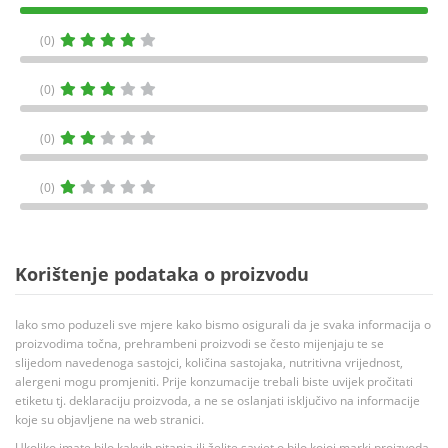
(0)
(0)
(0)
(0)
Korištenje podataka o proizvodu
Iako smo poduzeli sve mjere kako bismo osigurali da je svaka informacija o
proizvodima točna, prehrambeni proizvodi se često mijenjaju te se
slijedom navedenoga sastojci, količina sastojaka, nutritivna vrijednost,
alergeni mogu promjeniti. Prije konzumacije trebali biste uvijek pročitati
etiketu tj. deklaraciju proizvoda, a ne se oslanjati isključivo na informacije
koje su objavljene na web stranici.
Ukoliko imate bilo kakvih pitanja ili želite savjet o bilo kojoj marki proizvoda