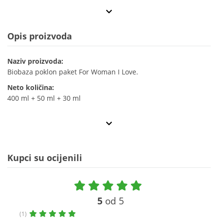
Opis proizvoda
Naziv proizvoda:
Biobaza poklon paket For Woman I Love.
Neto količina:
400 ml + 50 ml + 30 ml
Kupci su ocijenili
5
od 5
(1)