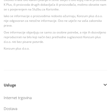
K Plus, ili proizvoda drugih dobavljača ili proizvođača, molimo obratite nam
se s povjerenjem na Službu za Korisnike.
Iako se informacije o proizvodima redovito ažuriraju, Konzum plus d.o.o.
nije odgovoran za netočne informacije. Ovo ne utječe na vaša zakonska
prava.
Ove informacije objavljuju se samo za osobne potrebe, a nije ih dozvoljeno
reproducirati na bilo koji način bez prethodne suglasnosti Konzum plus
d.o.o. niti bez pisane potvrde.
Konzum plus d.o.o.
Usluge
Internet trgovina
Dostava