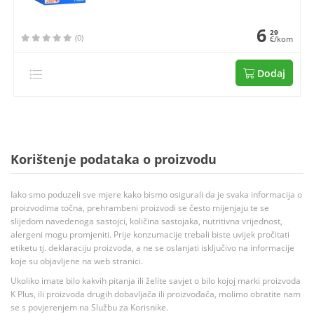
6
29
(0)
€/kom
Dodaj
Korištenje podataka o proizvodu
Iako smo poduzeli sve mjere kako bismo osigurali da je svaka informacija o
proizvodima točna, prehrambeni proizvodi se često mijenjaju te se
slijedom navedenoga sastojci, količina sastojaka, nutritivna vrijednost,
alergeni mogu promjeniti. Prije konzumacije trebali biste uvijek pročitati
etiketu tj. deklaraciju proizvoda, a ne se oslanjati isključivo na informacije
koje su objavljene na web stranici.
Ukoliko imate bilo kakvih pitanja ili želite savjet o bilo kojoj marki proizvoda
K Plus, ili proizvoda drugih dobavljača ili proizvođača, molimo obratite nam
se s povjerenjem na Službu za Korisnike.