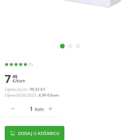
(1)
7
45
€/kom
Cijena za j.m.:
99,33 €/l
Cijena 02.05.2025.:
6,99 €/kom
kom
DODAJ U KOŠARICU