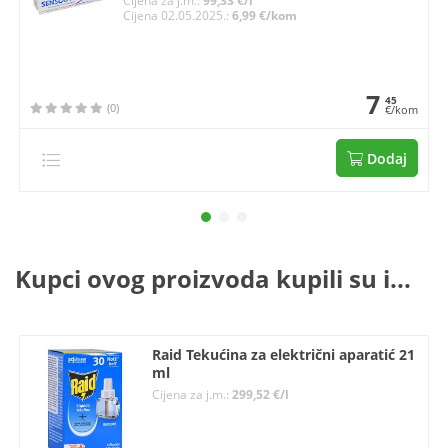
Cijena za j.m.:
99,33 €/l
Cijena 02.05.2025.:
6,99 €/kom
7
45
(0)
€/kom
Dodaj
Kupci ovog proizvoda kupili su i...
Raid Tekućina za električni aparatić 21
ml
Cijena za j.m.:
299,52 €/l