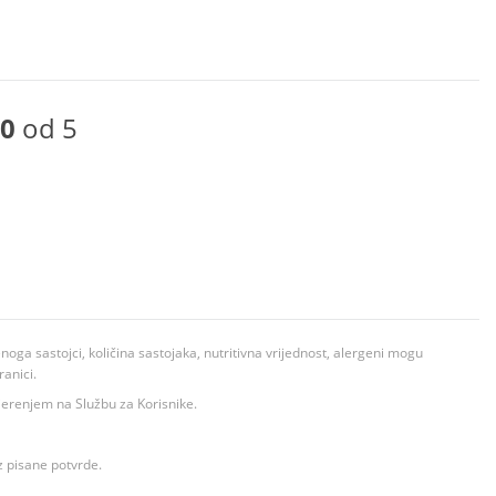
0
od 5
ga sastojci, količina sastojaka, nutritivna vrijednost, alergeni mogu
ranici.
ovjerenjem na Službu za Korisnike.
z pisane potvrde.