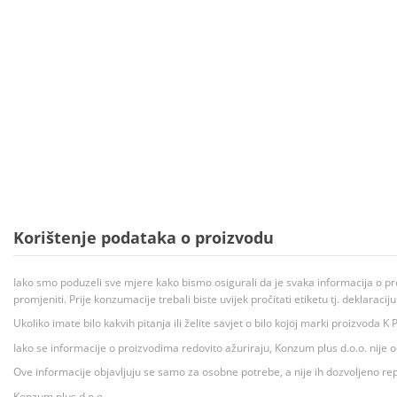
Korištenje podataka o proizvodu
Iako smo poduzeli sve mjere kako bismo osigurali da je svaka informacija o pr
promjeniti. Prije konzumacije trebali biste uvijek pročitati etiketu tj. deklaraci
Ukoliko imate bilo kakvih pitanja ili želite savjet o bilo kojoj marki proizvoda
Iako se informacije o proizvodima redovito ažuriraju, Konzum plus d.o.o. nije
Ove informacije objavljuju se samo za osobne potrebe, a nije ih dozvoljeno rep
Konzum plus d.o.o.