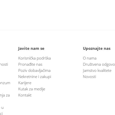
Javite nam se
Upoznajte nas
Korisnička podrška
O nama
nosti
Pronađite nas
Društvena odgovo
Poziv dobavljačima
Jamstvo kvalitete
Nekretnine i zakupi
Novosti
 Konzum
Karijere
Kutak za medije
anja za
Kontakt
e u
ci