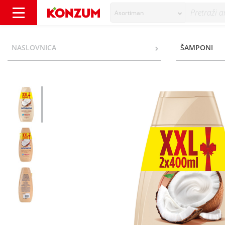
Asortiman
Schauma Repair&Care Šampon s ekstraktom 
NASLOVNICA
ŠAMPONI