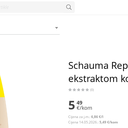
kokosa 2x400 ml - Konzum
Schauma Rep
ekstraktom k
(0)
5
49
€/kom
Cijena za j.m.:
6,86 €/l
Cijena 14.05.2026.:
5,49 €/kom