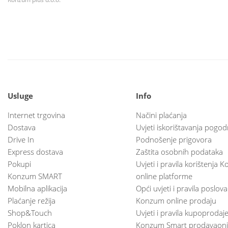
Usluge
Info
Internet trgovina
Načini plaćanja
Dostava
Uvjeti iskorištavanja pogod
Drive In
Podnošenje prigovora
Express dostava
Zaštita osobnih podataka
Pokupi
Uvjeti i pravila korištenja
Konzum SMART
online platforme
Mobilna aplikacija
Opći uvjeti i pravila poslov
Plaćanje režija
Konzum online prodaju
Shop&Touch
Uvjeti i pravila kupoprodaj
Poklon kartica
Konzum Smart prodavaoni