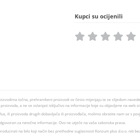
Kupci su ocijenili
oizvodima točna, prehrambeni proizvodi se često mijenjaju te se slijedom navedeno
ju proizvoda, a ne se oslanjati isključivo na informacije koje su objavljene na web st
 K Plus, ili proizvoda drugih dobavljača ili proizvođača, molimo obratite nam se s p
 odgovoran za netočne informacije. Ovo ne utječe na vaša zakonska prava.
roducirati na bilo koji način bez prethodne suglasnosti Konzum plus d.o.o. niti be