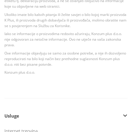
etiketu tj. deklaraciju proizvoda, a ne se oslanjati isključivo na informacije
koje su objavljene na web stranici.
Ukoliko imate bilo kakvih pitanja ili želite savjet o bilo kojoj marki proizvoda
K Plus, ili proizvoda drugih dobavljača ili proizvođača, molimo obratite nam
se s povjerenjem na Službu za Korisnike.
Iako se informacije o proizvodima redovito ažuriraju, Konzum plus d.o.o.
nije odgovoran za netočne informacije. Ovo ne utječe na vaša zakonska
prava.
Ove informacije objavljuju se samo za osobne potrebe, a nije ih dozvoljeno
reproducirati na bilo koji način bez prethodne suglasnosti Konzum plus
d.o.o. niti bez pisane potvrde.
Konzum plus d.o.o.
Usluge
Internet trgovina