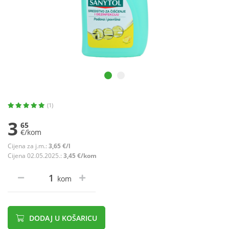
(1)
3
65
€/kom
Cijena za j.m.:
3,65 €/l
Cijena 02.05.2025.:
3,45 €/kom
kom
DODAJ U KOŠARICU