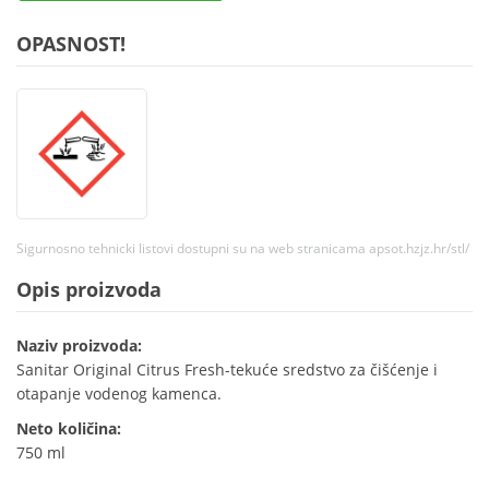
OPASNOST!
Sigurnosno tehnicki listovi dostupni su na web stranicama apsot.hzjz.hr/stl/
Opis proizvoda
Naziv proizvoda:
Sanitar Original Citrus Fresh-tekuće sredstvo za čišćenje i
otapanje vodenog kamenca.
Neto količina:
750 ml