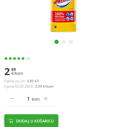
(2)
2
89
€/kom
Cijena za j.m.:
3,85 €/l
Cijena 02.05.2025.:
2,39 €/kom
kom
DODAJ U KOŠARICU