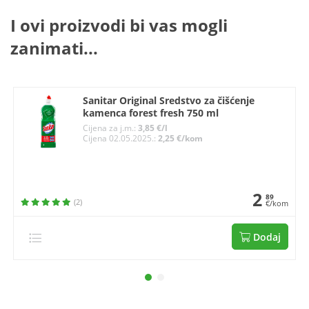
I ovi proizvodi bi vas mogli
zanimati...
Sanitar Original Sredstvo za čišćenje
kamenca forest fresh 750 ml
Cijena za j.m.:
3,85 €/l
Cijena 02.05.2025.:
2,25 €/kom
2
89
(2)
€/kom
Dodaj