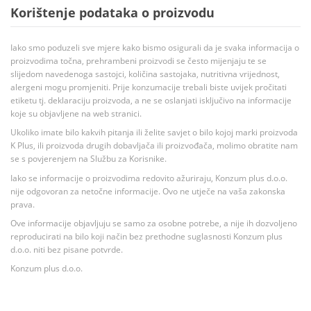
Korištenje podataka o proizvodu
Iako smo poduzeli sve mjere kako bismo osigurali da je svaka informacija o
proizvodima točna, prehrambeni proizvodi se često mijenjaju te se
slijedom navedenoga sastojci, količina sastojaka, nutritivna vrijednost,
alergeni mogu promjeniti. Prije konzumacije trebali biste uvijek pročitati
etiketu tj. deklaraciju proizvoda, a ne se oslanjati isključivo na informacije
koje su objavljene na web stranici.
Ukoliko imate bilo kakvih pitanja ili želite savjet o bilo kojoj marki proizvoda
K Plus, ili proizvoda drugih dobavljača ili proizvođača, molimo obratite nam
se s povjerenjem na Službu za Korisnike.
Iako se informacije o proizvodima redovito ažuriraju, Konzum plus d.o.o.
nije odgovoran za netočne informacije. Ovo ne utječe na vaša zakonska
prava.
Ove informacije objavljuju se samo za osobne potrebe, a nije ih dozvoljeno
reproducirati na bilo koji način bez prethodne suglasnosti Konzum plus
d.o.o. niti bez pisane potvrde.
Konzum plus d.o.o.