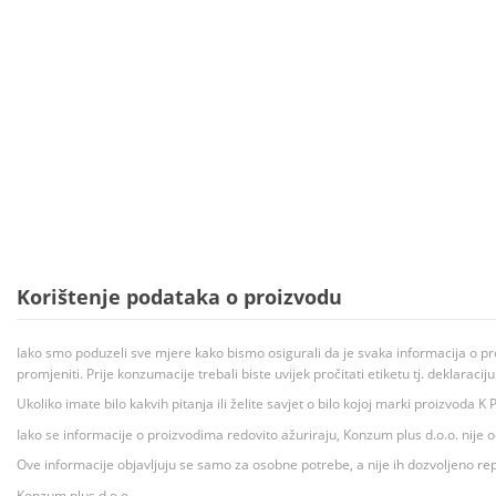
Korištenje podataka o proizvodu
Iako smo poduzeli sve mjere kako bismo osigurali da je svaka informacija o pr
promjeniti. Prije konzumacije trebali biste uvijek pročitati etiketu tj. deklaraci
Ukoliko imate bilo kakvih pitanja ili želite savjet o bilo kojoj marki proizvoda
Iako se informacije o proizvodima redovito ažuriraju, Konzum plus d.o.o. nije
Ove informacije objavljuju se samo za osobne potrebe, a nije ih dozvoljeno rep
Konzum plus d.o.o.