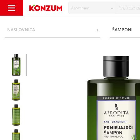
Asortiman
Afrodita Smirujući šampon protiv prhuti cri
NASLOVNICA
ŠAMPONI