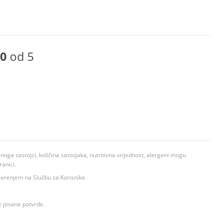
0
od 5
ga sastojci, količina sastojaka, nutritivna vrijednost, alergeni mogu
ranici.
ovjerenjem na Službu za Korisnike.
z pisane potvrde.