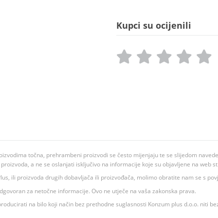
Kupci su ocijenili
oizvodima točna, prehrambeni proizvodi se često mijenjaju te se slijedom navedeno
ju proizvoda, a ne se oslanjati isključivo na informacije koje su objavljene na web st
 K Plus, ili proizvoda drugih dobavljača ili proizvođača, molimo obratite nam se s p
 odgovoran za netočne informacije. Ovo ne utječe na vaša zakonska prava.
roducirati na bilo koji način bez prethodne suglasnosti Konzum plus d.o.o. niti be