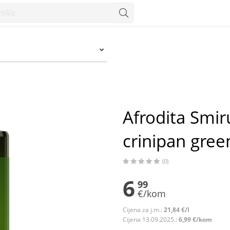
nipan green 320 ml - Konzum
Afrodita Smir
crinipan gree
(0)
6
99
€/kom
Cijena za j.m.:
21,84 €/l
Cijena 13.09.2025.:
6,99 €/kom