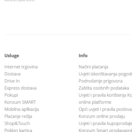
Usluge
Info
Internet trgovina
Načini plaćanja
Dostava
Uvjeti iskorištavanja pogod
Drive In
Podnošenje prigovora
Express dostava
Zaštita osobnih podataka
Pokupi
Uvjeti i pravila korištenja
Konzum SMART
online platforme
Mobilna aplikacija
Opći uvjeti i pravila poslov
Plaćanje režija
Konzum online prodaju
Shop&Touch
Uvjeti i pravila kupoprodaj
Poklon kartica
Konzum Smart prodavaoni