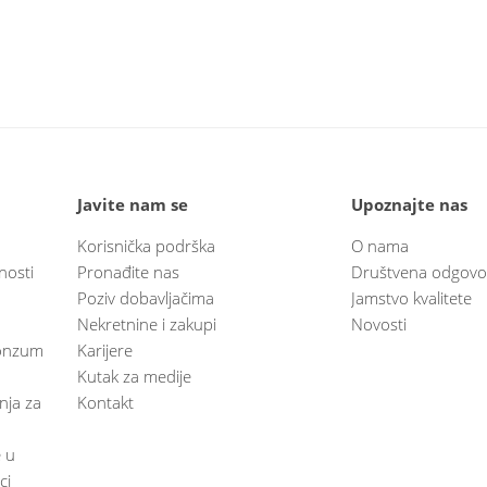
Javite nam se
Upoznajte nas
Korisnička podrška
O nama
nosti
Pronađite nas
Društvena odgovo
Poziv dobavljačima
Jamstvo kvalitete
Nekretnine i zakupi
Novosti
 Konzum
Karijere
Kutak za medije
anja za
Kontakt
e u
ci