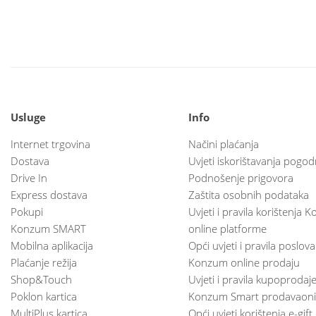
Usluge
Info
Internet trgovina
Načini plaćanja
Dostava
Uvjeti iskorištavanja pogod
Drive In
Podnošenje prigovora
Express dostava
Zaštita osobnih podataka
Pokupi
Uvjeti i pravila korištenja
Konzum SMART
online platforme
Mobilna aplikacija
Opći uvjeti i pravila poslov
Plaćanje režija
Konzum online prodaju
Shop&Touch
Uvjeti i pravila kupoprodaj
Poklon kartica
Konzum Smart prodavaoni
MultiPlus kartica
Opći uvjeti korištenja e-gift