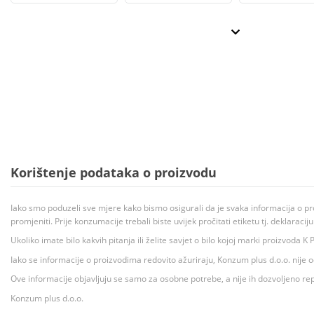
Korištenje podataka o proizvodu
Iako smo poduzeli sve mjere kako bismo osigurali da je svaka informacija o pr
promjeniti. Prije konzumacije trebali biste uvijek pročitati etiketu tj. deklaraci
Ukoliko imate bilo kakvih pitanja ili želite savjet o bilo kojoj marki proizvoda
Iako se informacije o proizvodima redovito ažuriraju, Konzum plus d.o.o. nije
Ove informacije objavljuju se samo za osobne potrebe, a nije ih dozvoljeno rep
Konzum plus d.o.o.