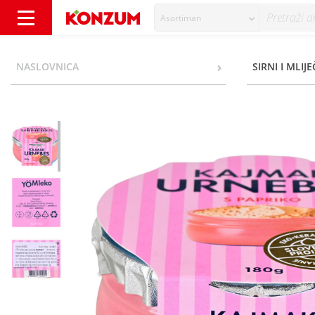
Asortiman
Saga M Kajmak Urnebes s paprikom 180 g -
NASLOVNICA
SIRNI I MLIJE