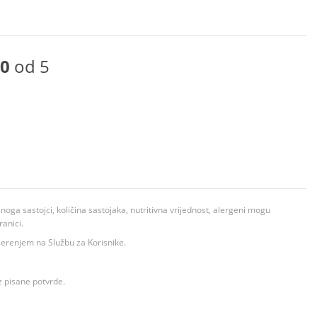
0
od 5
ga sastojci, količina sastojaka, nutritivna vrijednost, alergeni mogu
ranici.
ovjerenjem na Službu za Korisnike.
z pisane potvrde.