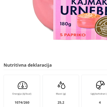
Nutritivna deklaracija
Energija (kJ/kcal)
Masti (g)
Ugljikohidrati (
1074/260
25,2
4