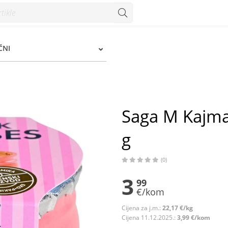
 Konzum
ČNI
Saga M Kajma
g
(0)
3
99
€/kom
Cijena za j.m.:
22,17 €/kg
Cijena 11.12.2025.:
3,99 €/kom