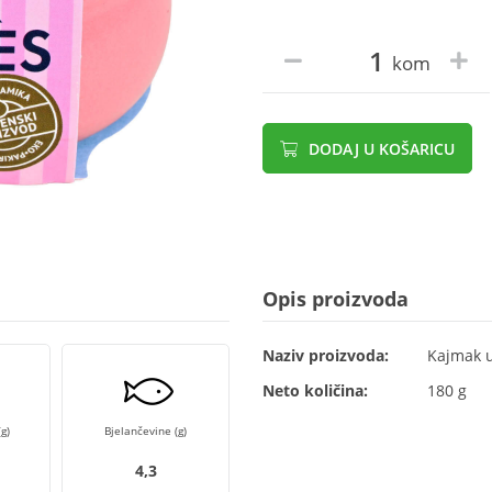
kom
DODAJ U KOŠARICU
Opis proizvoda
Naziv proizvoda:
Kajmak u
Neto količina:
180 g
g)
Bjelančevine (g)
4,3