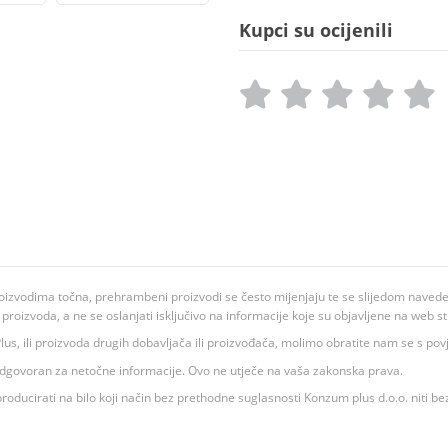
Kupci su ocijenili
oizvodima točna, prehrambeni proizvodi se često mijenjaju te se slijedom navedeno
ju proizvoda, a ne se oslanjati isključivo na informacije koje su objavljene na web st
 K Plus, ili proizvoda drugih dobavljača ili proizvođača, molimo obratite nam se s p
 odgovoran za netočne informacije. Ovo ne utječe na vaša zakonska prava.
roducirati na bilo koji način bez prethodne suglasnosti Konzum plus d.o.o. niti be