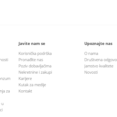
Javite nam se
Upoznajte nas
Korisnička podrška
O nama
nosti
Pronađite nas
Društvena odgovo
Poziv dobavljačima
Jamstvo kvalitete
Nekretnine i zakupi
Novosti
 Konzum
Karijere
Kutak za medije
anja za
Kontakt
e u
ci