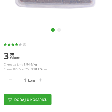
(7)
3
98
€/kom
Cijena za j.m.:
8,84 €/kg
Cijena 02.05.2025.:
3,98 €/kom
kom
DODAJ U KOŠARICU