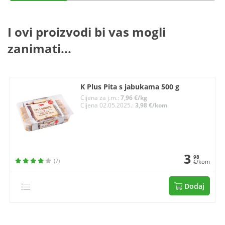
I ovi proizvodi bi vas mogli
zanimati...
K Plus Pita s jabukama 500 g
Cijena za j.m.:
7,96 €/kg
Cijena 02.05.2025.:
3,98 €/kom
3
98
(7)
€/kom
Dodaj