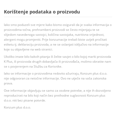
Korištenje podataka o proizvodu
Iako smo poduzeli sve mjere kako bismo osigurali da je svaka informacija o
proizvodima točna, prehrambeni proizvodi se često mijenjaju te se
slijedom navedenoga sastojci, količina sastojaka, nutritivna vrijednost,
alergeni mogu promjeniti. Prije konzumacije trebali biste uvijek pročitati
etiketu tj. deklaraciju proizvoda, a ne se oslanjati isključivo na informacije
koje su objavljene na web stranici.
Ukoliko imate bilo kakvih pitanja ili želite savjet o bilo kojoj marki proizvoda
K Plus, ili proizvoda drugih dobavljača ili proizvođača, molimo obratite nam
se s povjerenjem na Službu za Korisnike.
Iako se informacije o proizvodima redovito ažuriraju, Konzum plus d.o.o.
nije odgovoran za netočne informacije. Ovo ne utječe na vaša zakonska
prava.
Ove informacije objavljuju se samo za osobne potrebe, a nije ih dozvoljeno
reproducirati na bilo koji način bez prethodne suglasnosti Konzum plus
d.o.o. niti bez pisane potvrde.
Konzum plus d.o.o.