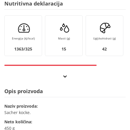
Nutritivna deklaracija
Energija (kJ/kcal)
Masti (g)
Ugljikohidrati (g)
1363/325
15
42
Opis proizvoda
Naziv proizvoda:
Sacher kocke.
Neto količina:
450 g