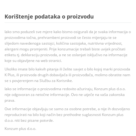
Korištenje podataka o proizvodu
Iako smo poduzeli sve mjere kako bismo osigurali da je svaka informacija o
proizvodima točna, prehrambeni proizvodi se često mijenjaju te se
slijedom navedenoga sastojci, količina sastojaka, nutritivna vrijednost,
alergeni mogu promjeniti. Prije konzumacije trebali biste uvijek pročitati
etiketu tj. deklaraciju proizvoda, a ne se oslanjati isključivo na informacije
koje su objavljene na web stranici.
Ukoliko imate bilo kakvih pitanja ili želite savjet o bilo kojoj marki proizvoda
K Plus, ili proizvoda drugih dobavljača ili proizvođača, molimo obratite nam
se s povjerenjem na Službu za Korisnike.
Iako se informacije o proizvodima redovito ažuriraju, Konzum plus d.o.o.
nije odgovoran za netočne informacije. Ovo ne utječe na vaša zakonska
prava.
Ove informacije objavljuju se samo za osobne potrebe, a nije ih dozvoljeno
reproducirati na bilo koji način bez prethodne suglasnosti Konzum plus
d.o.o. niti bez pisane potvrde.
Konzum plus d.o.o.