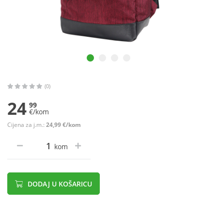
(0)
24
99
€/kom
Cijena za j.m.:
24,99 €/kom
kom
DODAJ U KOŠARICU