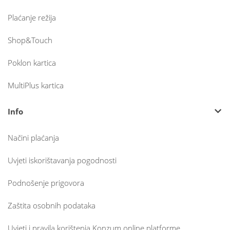
Plaćanje režija
Shop&Touch
Poklon kartica
MultiPlus kartica
Info
Načini plaćanja
Uvjeti iskorištavanja pogodnosti
Podnošenje prigovora
Zaštita osobnih podataka
Uvjeti i pravila korištenja Konzum online platforme