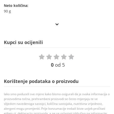
Neto količina:
90 g
Kupci su ocijenili
0
od 5
Korištenje podataka o proizvodu
Iako smo poduzeli sve mjere kako bismo osigurali da je svaka informacija o
proizvodima točna, prehrambeni proizvodi se često mijenjaju te se
slijedom navedenoga sastojci, količina sastojaka, nutritivna vrijednost,
alergeni mogu promjeniti. Prije konzumacije trebali biste uvijek pročitati
etiketu tj. deklaraciju proizvoda, a ne se oslanjati isključivo na informacije