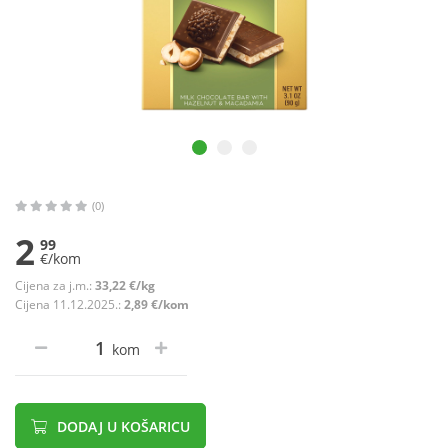
(0)
2
99
€/kom
Cijena za j.m.:
33,22 €/kg
Cijena 11.12.2025.:
2,89 €/kom
kom
DODAJ U KOŠARICU