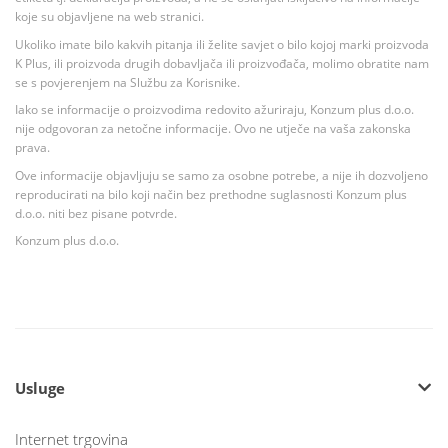
koje su objavljene na web stranici.
Ukoliko imate bilo kakvih pitanja ili želite savjet o bilo kojoj marki proizvoda
K Plus, ili proizvoda drugih dobavljača ili proizvođača, molimo obratite nam
se s povjerenjem na Službu za Korisnike.
Iako se informacije o proizvodima redovito ažuriraju, Konzum plus d.o.o.
nije odgovoran za netočne informacije. Ovo ne utječe na vaša zakonska
prava.
Ove informacije objavljuju se samo za osobne potrebe, a nije ih dozvoljeno
reproducirati na bilo koji način bez prethodne suglasnosti Konzum plus
d.o.o. niti bez pisane potvrde.
Konzum plus d.o.o.
Usluge
Internet trgovina