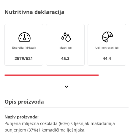
Nutritivna deklaracija
Energija (kJ/kcal)
Masti (g)
Ugljikohidrati (g)
2579/621
45,3
44,4
Opis proizvoda
Naziv proizvoda:
Punjena mliječna čokolada (60%) s lješnjak-makadamija
punjenjem (37%) i komadićima lješnjaka.