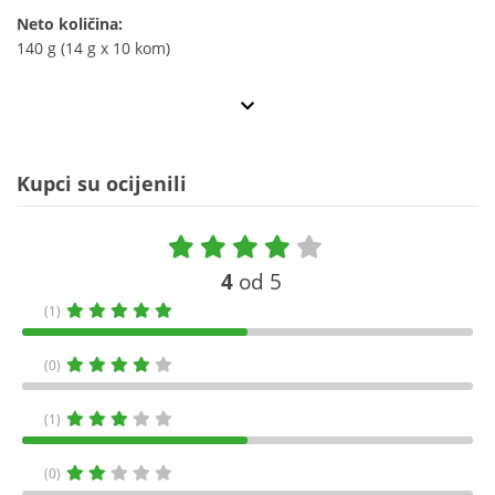
Neto količina:
140 g (14 g x 10 kom)
Kupci su ocijenili
4
od 5
(1)
(0)
(1)
(0)