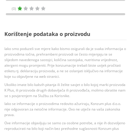
(0)
Korištenje podataka o proizvodu
Iako smo poduzeli sve mjere kako bismo osigurali da je svaka informacija o
proizvodima točna, prehrambeni proizvodi se često mijenjaju te se
slijedom navedenoga sastojci, količina sastojaka, nutritivna vrijednost,
alergeni mogu promjeniti. Prije konzumacije trebali biste uvijek pročitati
etiketu tj. deklaraciju proizvoda, a ne se oslanjati isključivo na informacije
koje su objavljene na web stranici.
Ukoliko imate bilo kakvih pitanja ili želite savjet o bilo kojoj marki proizvoda
K Plus, ili proizvoda drugih dobavljača ili proizvođača, molimo obratite nam
se s povjerenjem na Službu za Korisnike.
Iako se informacije o proizvodima redovito ažuriraju, Konzum plus d.o.o.
nije odgovoran za netočne informacije. Ovo ne utječe na vaša zakonska
prava.
Ove informacije objavljuju se samo za osobne potrebe, a nije ih dozvoljeno
reproducirati na bilo koji način bez prethodne suglasnosti Konzum plus