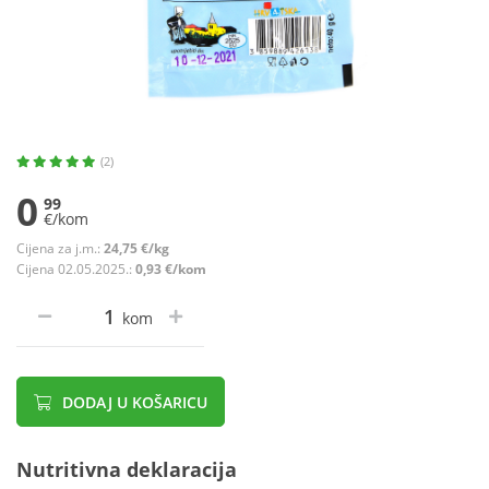
(2)
0
99
€/kom
Cijena za j.m.:
24,75 €/kg
Cijena 02.05.2025.:
0,93 €/kom
kom
DODAJ U KOŠARICU
Nutritivna deklaracija