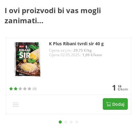
I ovi proizvodi bi vas mogli
zanimati...
K Plus Ribani tvrdi sir 40 g
Cijena za j.m.:
29,75 €/kg
Cijena 02.05.2025.:
1,09 €/kom
1
19
(4)
€/kom
Dodaj