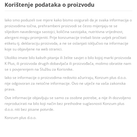
Korištenje podataka o proizvodu
Iako smo poduzeli sve mjere kako bismo osigurali da je svaka informacija o
proizvodima točna, prehrambeni proizvodi se često mijenjaju te se
slijedom navedenoga sastojci, količina sastojaka, nutritivna vrijednost,
alergeni mogu promjeniti. Prije konzumacije trebali biste uvijek pročitati
etiketu tj. deklaraciju proizvoda, a ne se oslanjati isključivo na informacije
koje su objavljene na web stranici.
Ukoliko imate bilo kakvih pitanja ili želite savjet o bilo kojoj marki proizvoda
K Plus, ili proizvoda drugih dobavljača ili proizvođača, molimo obratite nam
se s povjerenjem na Službu za Korisnike.
Iako se informacije o proizvodima redovito ažuriraju, Konzum plus d.o.o.
nije odgovoran za netočne informacije. Ovo ne utječe na vaša zakonska
prava.
Ove informacije objavljuju se samo za osobne potrebe, a nije ih dozvoljeno
reproducirati na bilo koji način bez prethodne suglasnosti Konzum plus
d.o.o. niti bez pisane potvrde.
Konzum plus d.o.o.