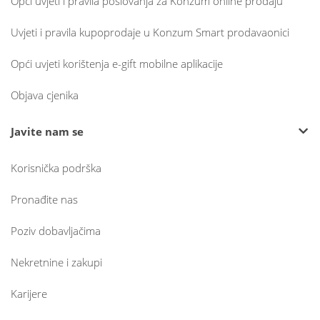
Opći uvjeti i pravila poslovanja za Konzum online prodaju
Uvjeti i pravila kupoprodaje u Konzum Smart prodavaonici
Opći uvjeti korištenja e-gift mobilne aplikacije
Objava cjenika
Javite nam se
Korisnička podrška
Pronađite nas
Poziv dobavljačima
Nekretnine i zakupi
Karijere