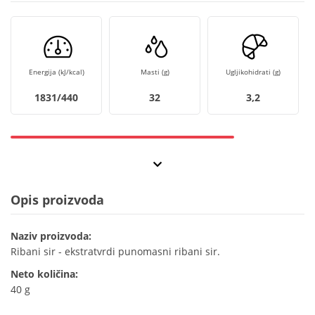
Energija (kJ/kcal)
Masti (g)
Ugljikohidrati (g)
1831/440
32
3,2
Opis proizvoda
Naziv proizvoda:
Ribani sir - ekstratvrdi punomasni ribani sir.
Neto količina:
40 g