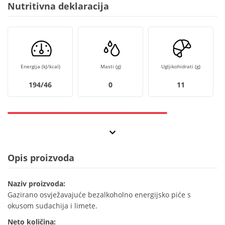
Nutritivna deklaracija
Energija (kJ/kcal)
Masti (g)
Ugljikohidrati (g)
194/46
0
11
Opis proizvoda
Naziv proizvoda:
Gazirano osvježavajuće bezalkoholno energijsko piće s
okusom sudachija i limete.
Neto količina: