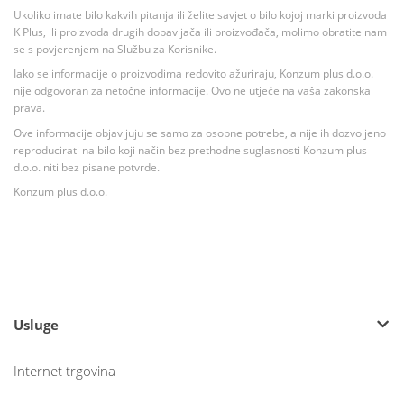
Ukoliko imate bilo kakvih pitanja ili želite savjet o bilo kojoj marki proizvoda
K Plus, ili proizvoda drugih dobavljača ili proizvođača, molimo obratite nam
se s povjerenjem na Službu za Korisnike.
Iako se informacije o proizvodima redovito ažuriraju, Konzum plus d.o.o.
nije odgovoran za netočne informacije. Ovo ne utječe na vaša zakonska
prava.
Ove informacije objavljuju se samo za osobne potrebe, a nije ih dozvoljeno
reproducirati na bilo koji način bez prethodne suglasnosti Konzum plus
d.o.o. niti bez pisane potvrde.
Konzum plus d.o.o.
Usluge
Internet trgovina