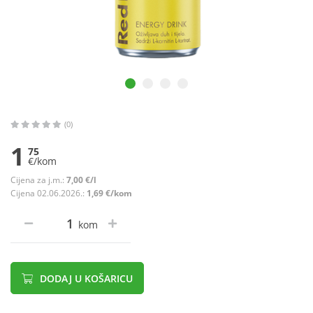
(0)
1
75
€/kom
Cijena za j.m.:
7,00 €/l
Cijena 02.06.2026.:
1,69 €/kom
kom
DODAJ U KOŠARICU