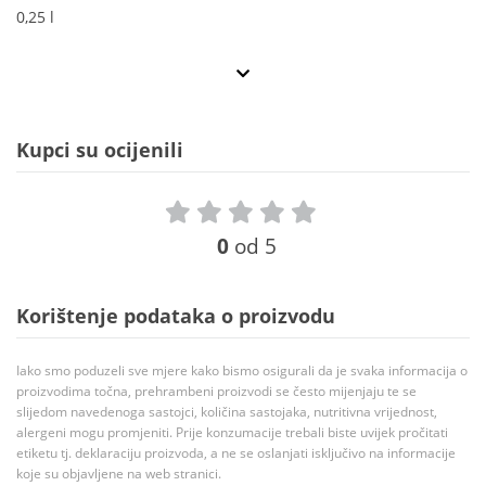
0,25 l
Kupci su ocijenili
0
od 5
Korištenje podataka o proizvodu
Iako smo poduzeli sve mjere kako bismo osigurali da je svaka informacija o
proizvodima točna, prehrambeni proizvodi se često mijenjaju te se
slijedom navedenoga sastojci, količina sastojaka, nutritivna vrijednost,
alergeni mogu promjeniti. Prije konzumacije trebali biste uvijek pročitati
etiketu tj. deklaraciju proizvoda, a ne se oslanjati isključivo na informacije
koje su objavljene na web stranici.