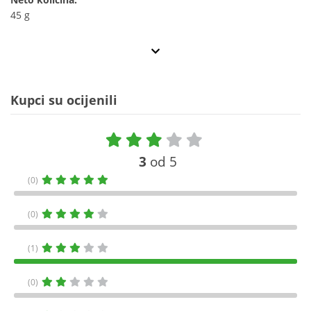
45 g
Kupci su ocijenili
3
od 5
(0)
(0)
(1)
(0)