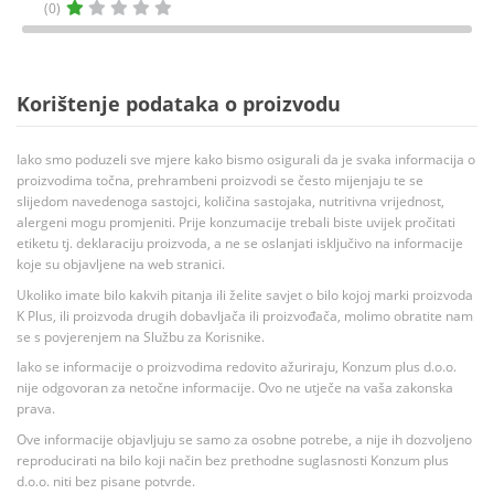
(0)
Korištenje podataka o proizvodu
Iako smo poduzeli sve mjere kako bismo osigurali da je svaka informacija o
proizvodima točna, prehrambeni proizvodi se često mijenjaju te se
slijedom navedenoga sastojci, količina sastojaka, nutritivna vrijednost,
alergeni mogu promjeniti. Prije konzumacije trebali biste uvijek pročitati
etiketu tj. deklaraciju proizvoda, a ne se oslanjati isključivo na informacije
koje su objavljene na web stranici.
Ukoliko imate bilo kakvih pitanja ili želite savjet o bilo kojoj marki proizvoda
K Plus, ili proizvoda drugih dobavljača ili proizvođača, molimo obratite nam
se s povjerenjem na Službu za Korisnike.
Iako se informacije o proizvodima redovito ažuriraju, Konzum plus d.o.o.
nije odgovoran za netočne informacije. Ovo ne utječe na vaša zakonska
prava.
Ove informacije objavljuju se samo za osobne potrebe, a nije ih dozvoljeno
reproducirati na bilo koji način bez prethodne suglasnosti Konzum plus
d.o.o. niti bez pisane potvrde.