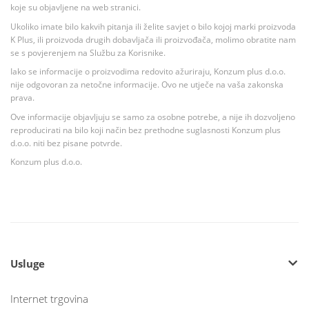
koje su objavljene na web stranici.
Ukoliko imate bilo kakvih pitanja ili želite savjet o bilo kojoj marki proizvoda
K Plus, ili proizvoda drugih dobavljača ili proizvođača, molimo obratite nam
se s povjerenjem na Službu za Korisnike.
Iako se informacije o proizvodima redovito ažuriraju, Konzum plus d.o.o.
nije odgovoran za netočne informacije. Ovo ne utječe na vaša zakonska
prava.
Ove informacije objavljuju se samo za osobne potrebe, a nije ih dozvoljeno
reproducirati na bilo koji način bez prethodne suglasnosti Konzum plus
d.o.o. niti bez pisane potvrde.
Konzum plus d.o.o.
Usluge
Internet trgovina