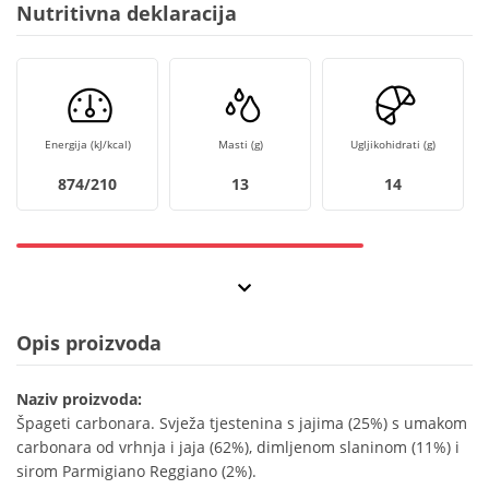
Nutritivna deklaracija
Energija (kJ/kcal)
Masti (g)
Ugljikohidrati (g)
874/210
13
14
Opis proizvoda
Naziv proizvoda:
Špageti carbonara. Svježa tjestenina s jajima (25%) s umakom
carbonara od vrhnja i jaja (62%), dimljenom slaninom (11%) i
sirom Parmigiano Reggiano (2%).