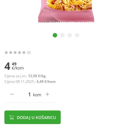
(0)
4
49
€/kom
Cijena za j.m.:
12,58 €/kg
Cijena 08.11.2025.:
4,49 €/kom
kom
DODAJ U KOŠARICU