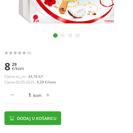
(0)
8
29
€/kom
Cijena za j.m.:
44,10 €/l
Cijena 02.05.2025.:
8,29 €/kom
kom
DODAJ U KOŠARICU