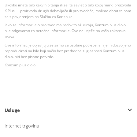
Ukoliko imate bilo kakvih pitanja ili želite savjet o bilo kojoj marki proizvoda
K Plus, ili proizvoda drugih dobavljača ili proizvođača, molimo obratite nam
se s povjerenjem na Službu za Korisnike.
Iako se informacije o proizvodima redovito ažuriraju, Konzum plus d.o.o.
nije odgovoran za netočne informacije. Ovo ne utječe na vaša zakonska
prava.
Ove informacije objavljuju se samo za osobne potrebe, a nije ih dozvoljeno
reproducirati na bilo koji način bez prethodne suglasnosti Konzum plus
d.o.o. niti bez pisane potvrde.
Konzum plus d.o.o.
Usluge
Internet trgovina