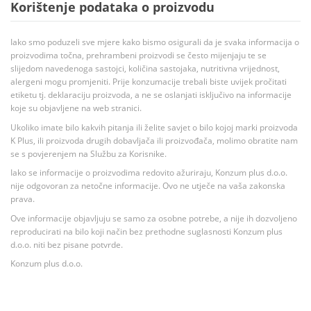
Korištenje podataka o proizvodu
Iako smo poduzeli sve mjere kako bismo osigurali da je svaka informacija o
proizvodima točna, prehrambeni proizvodi se često mijenjaju te se
slijedom navedenoga sastojci, količina sastojaka, nutritivna vrijednost,
alergeni mogu promjeniti. Prije konzumacije trebali biste uvijek pročitati
etiketu tj. deklaraciju proizvoda, a ne se oslanjati isključivo na informacije
koje su objavljene na web stranici.
Ukoliko imate bilo kakvih pitanja ili želite savjet o bilo kojoj marki proizvoda
K Plus, ili proizvoda drugih dobavljača ili proizvođača, molimo obratite nam
se s povjerenjem na Službu za Korisnike.
Iako se informacije o proizvodima redovito ažuriraju, Konzum plus d.o.o.
nije odgovoran za netočne informacije. Ovo ne utječe na vaša zakonska
prava.
Ove informacije objavljuju se samo za osobne potrebe, a nije ih dozvoljeno
reproducirati na bilo koji način bez prethodne suglasnosti Konzum plus
d.o.o. niti bez pisane potvrde.
Konzum plus d.o.o.