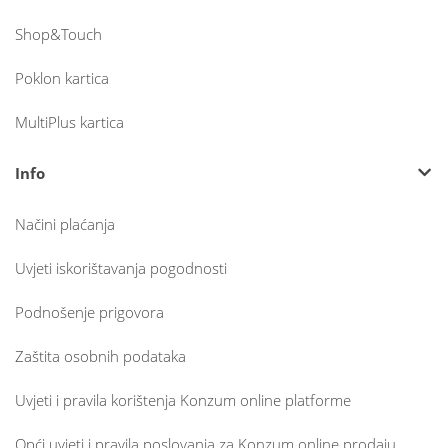
Shop&Touch
Poklon kartica
MultiPlus kartica
Info
Načini plaćanja
Uvjeti iskorištavanja pogodnosti
Podnošenje prigovora
Zaštita osobnih podataka
Uvjeti i pravila korištenja Konzum online platforme
Opći uvjeti i pravila poslovanja za Konzum online prodaju