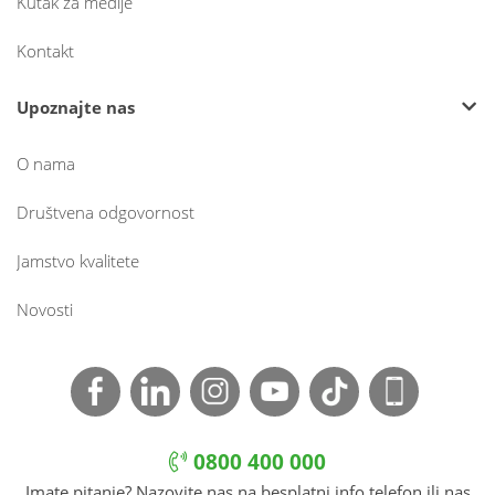
Kutak za medije
Kontakt
Upoznajte nas
O nama
Društvena odgovornost
Jamstvo kvalitete
Novosti
0800 400 000
Imate pitanje? Nazovite nas na besplatni info telefon ili nas