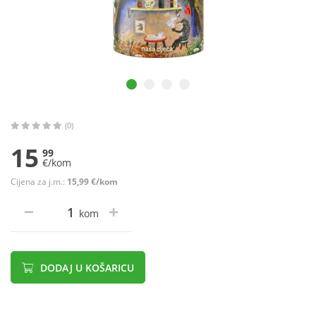
(0)
15
99
€/kom
Cijena za j.m.:
15,99 €/kom
kom
DODAJ U KOŠARICU